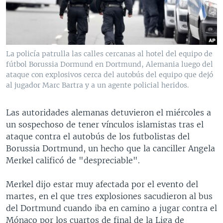
MULTIMEDIA
VENEZUELA
NICARAGUA
ECONOMÍA
PROGRAMAS TV
BRASIL
ENTRETENIMIENTO Y CULTURA
VIDEOS
RADIO
TECNOLOGÍA
FOTOGRAFÍA
EL MUNDO AL DÍA
La policía patrulla las calles cercanas al hotel del equipo de
DIRECT
DEPORTES
AUDIOS
FORO INTERAMERICANO
AVANCE INFORMATIVO
fútbol Borussia Dormund en Dortmund, Alemania luego del
ataque con explosivos cerca del autobús del equipo que dejó
DOCUMENTALES DE LA VOA
CIENCIA Y SALUD
VISIÓN 360
AUDIONOTICIAS
al jugador Marc Bartra y a un agente policial heridos.
LAS CLAVES
BUENOS DÍAS AMÉRICA
Learning English
Las autoridades alemanas detuvieron el miércoles a
PANORAMA
ESTADOS UNIDOS AL DÍA
un sospechoso de tener vínculos islamistas tras el
SÍGANOS
EL MUNDO AL DÍA [RADIO]
ataque contra el autobús de los futbolistas del
Borussia Dortmund, un hecho que la canciller Angela
FORO [RADIO]
Merkel calificó de "despreciable".
DEPORTIVO INTERNACIONAL
Idiomas
Merkel dijo estar muy afectada por el evento del
NOTA ECONÓMICA
martes, en el que tres explosiones sacudieron al bus
ENTRETENIMIENTO
del Dortmund cuando iba en camino a jugar contra el
Mónaco por los cuartos de final de la Liga de