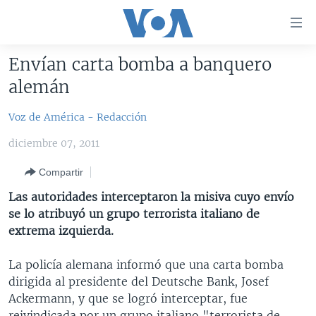
Enlaces
para
accesibilidad
Envían carta bomba a banquero
Salte
AMÉRICA DEL NORTE
alemán
al
ELECCIONES EEUU 2024
EEUU
contenido
Voz de América - Redacción
principal
VOA VERIFICA
MÉXICO
ELECCIONES EEUU
Salte
diciembre 07, 2011
AMÉRICA LATINA
HAITÍ
VOTO DIVIDIDO
VOA VERIFICA UCRANIA/RUSIA
al
Compartir
navegador
CHINA EN AMÉRICA LATINA
VOA VERIFICA INMIGRACIÓN
ARGENTINA
principal
Las autoridades interceptaron la misiva cuyo envío
CENTROAMÉRICA
VOA VERIFICA AMÉRICA LATINA
BOLIVIA
Salte
se lo atribuyó un grupo terrorista italiano de
a
OTRAS SECCIONES
COLOMBIA
COSTA RICA
extrema izquierda.
búsqueda
ESPECIALES DE LA VOA
CHILE
EL SALVADOR
INMIGRACIÓN
La policía alemana informó que una carta bomba
LIBERTAD DE PRENSA
PERÚ
GUATEMALA
LIBERTAD DE PRENSA
dirigida al presidente del Deutsche Bank, Josef
Ackermann, y que se logró interceptar, fue
UCRANIA
ECUADOR
HONDURAS
MUNDO
reivindicada por un grupo italiano "terrorista de