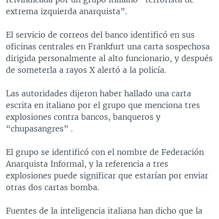
MULTIMEDIA
VENEZUELA
NICARAGUA
ECONOMÍA
extrema izquierda anarquista”.
PROGRAMAS TV
BRASIL
ENTRETENIMIENTO Y CULTURA
VIDEOS
El servicio de correos del banco identificó en sus
RADIO
TECNOLOGÍA
FOTOGRAFÍA
EL MUNDO AL DÍA
oficinas centrales en Frankfurt una carta sospechosa
dirigida personalmente al alto funcionario, y después
DIRECT
DEPORTES
AUDIOS
FORO INTERAMERICANO
AVANCE INFORMATIVO
de someterla a rayos X alertó a la policía.
DOCUMENTALES DE LA VOA
CIENCIA Y SALUD
VISIÓN 360
AUDIONOTICIAS
Las autoridades dijeron haber hallado una carta
LAS CLAVES
BUENOS DÍAS AMÉRICA
escrita en italiano por el grupo que menciona tres
Learning English
PANORAMA
ESTADOS UNIDOS AL DÍA
explosiones contra bancos, banqueros y
“chupasangres” .
SÍGANOS
EL MUNDO AL DÍA [RADIO]
FORO [RADIO]
El grupo se identificó con el nombre de Federación
Anarquista Informal, y la referencia a tres
DEPORTIVO INTERNACIONAL
explosiones puede significar que estarían por enviar
Idiomas
NOTA ECONÓMICA
otras dos cartas bomba.
ENTRETENIMIENTO
Fuentes de la inteligencia italiana han dicho que la