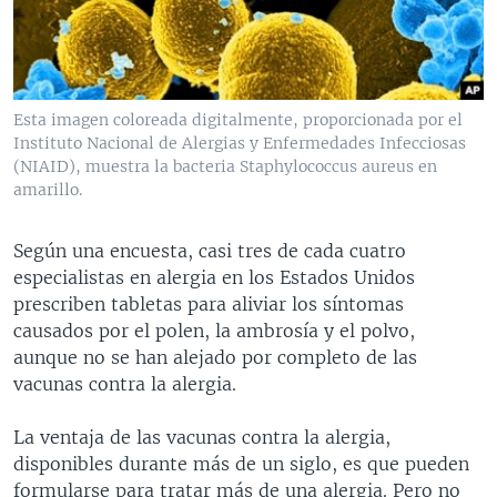
MULTIMEDIA
VENEZUELA
NICARAGUA
ECONOMÍA
PROGRAMAS TV
BRASIL
ENTRETENIMIENTO Y CULTURA
VIDEOS
RADIO
TECNOLOGÍA
FOTOGRAFÍA
EL MUNDO AL DÍA
Esta imagen coloreada digitalmente, proporcionada por el
DIRECT
DEPORTES
AUDIOS
FORO INTERAMERICANO
AVANCE INFORMATIVO
Instituto Nacional de Alergias y Enfermedades Infecciosas
(NIAID), muestra la bacteria Staphylococcus aureus en
DOCUMENTALES DE LA VOA
CIENCIA Y SALUD
VISIÓN 360
AUDIONOTICIAS
amarillo.
LAS CLAVES
BUENOS DÍAS AMÉRICA
Learning English
Según una encuesta, casi tres de cada cuatro
PANORAMA
ESTADOS UNIDOS AL DÍA
especialistas en alergia en los Estados Unidos
SÍGANOS
EL MUNDO AL DÍA [RADIO]
prescriben tabletas para aliviar los síntomas
causados por el polen, la ambrosía y el polvo,
FORO [RADIO]
aunque no se han alejado por completo de las
DEPORTIVO INTERNACIONAL
vacunas contra la alergia.
Idiomas
NOTA ECONÓMICA
La ventaja de las vacunas contra la alergia,
ENTRETENIMIENTO
disponibles durante más de un siglo, es que pueden
formularse para tratar más de una alergia. Pero no