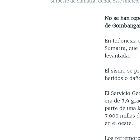
Suroeste de Sumatra, donde este miércole
No se han repo
de Gombanga
En Indonesia 
Sumatra, que l
levantada.
El sismo se p
heridos o dañ
El Servicio G
era de 7,9 gr
parte de una l
7.900 millas d
en el oeste.
Los terremoto