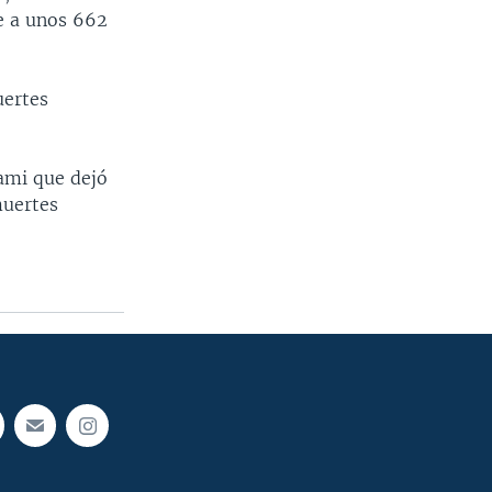
me a unos 662
uertes
ami que dejó
muertes