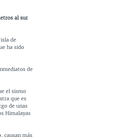
etros al sur
isla de
ue ha sido
inmediatos de
ue el sismo
atra que es
argo de unas
los Himalayas
o, causan más