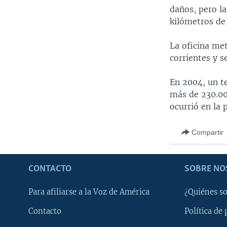
daños, pero la
kilómetros de
La oficina met
corrientes y s
En 2004, un t
más de 230.00
ocurrió en la 
Compartir
CONTACTO
SOBRE NO
Para afiliarse a la Voz de América
¿Quiénes s
Contacto
Política de 