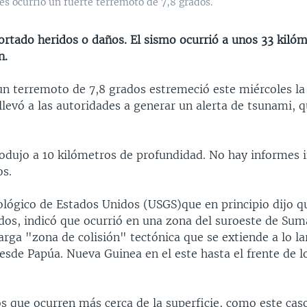
s ocurrió un fuerte terremoto de 7,8 grados.
rtado heridos o daños. El sismo ocurrió a unos 33 kilóm
n.
un terremoto de 7,8 grados estremeció este miércoles la 
levó a las autoridades a generar un alerta de tsunami, q
rodujo a 10 kilómetros de profundidad. No hay informes 
os.
eológico de Estados Unidos (USGS)que en principio dijo q
ados, indicó que ocurrió en una zona del suroeste de Sum
arga "zona de colisión" tectónica que se extiende a lo l
esde Papúa. Nueva Guinea en el este hasta el frente de 
s que ocurren más cerca de la superficie, como este cas