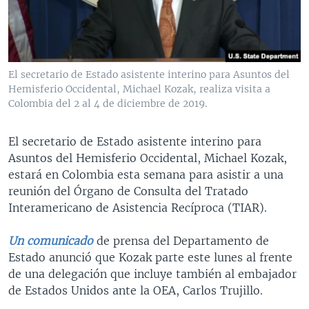
MULTIMEDIA
VENEZUELA
NICARAGUA
ECONOMÍA
PROGRAMAS TV
BRASIL
ENTRETENIMIENTO Y CULTURA
VIDEOS
RADIO
TECNOLOGÍA
FOTOGRAFÍA
EL MUNDO AL DÍA
El secretario de Estado asistente interino para Asuntos del
DIRECT
DEPORTES
AUDIOS
FORO INTERAMERICANO
AVANCE INFORMATIVO
Hemisferio Occidental, Michael Kozak, realiza visita a
Colombia del 2 al 4 de diciembre de 2019.
DOCUMENTALES DE LA VOA
CIENCIA Y SALUD
VISIÓN 360
AUDIONOTICIAS
LAS CLAVES
BUENOS DÍAS AMÉRICA
El secretario de Estado asistente interino para
Learning English
Asuntos del Hemisferio Occidental, Michael Kozak,
PANORAMA
ESTADOS UNIDOS AL DÍA
estará en Colombia esta semana para asistir a una
SÍGANOS
EL MUNDO AL DÍA [RADIO]
reunión del Órgano de Consulta del Tratado
Interamericano de Asistencia Recíproca (TIAR).
FORO [RADIO]
DEPORTIVO INTERNACIONAL
Un comunicado
de prensa del Departamento de
Idiomas
Estado anunció que Kozak parte este lunes al frente
NOTA ECONÓMICA
de una delegación que incluye también al embajador
ENTRETENIMIENTO
de Estados Unidos ante la OEA, Carlos Trujillo.