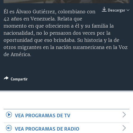
MULTIMEDIA
VENEZUELA
NICARAGUA
ECONOMÍA
Descargar
Él es Álvaro Gutiérrez, colombiano con
PROGRAMAS TV
BRASIL
ENTRETENIMIENTO Y CULTURA
VIDEOS
42 años en Venezuela. Relata que
momento en que ofrecieron a él y su familia la
RADIO
TECNOLOGÍA
FOTOGRAFÍA
EL MUNDO AL DÍA
nacionalidad, no lo pensaron dos veces por la
DIRECT
DEPORTES
AUDIOS
FORO INTERAMERICANO
AVANCE INFORMATIVO
oportunidad que eso brindaba. Su historia y la de
otros migrantes en la nación suramericana en la Voz
DOCUMENTALES DE LA VOA
CIENCIA Y SALUD
VISIÓN 360
AUDIONOTICIAS
de América.
LAS CLAVES
BUENOS DÍAS AMÉRICA
Learning English
PANORAMA
ESTADOS UNIDOS AL DÍA
Compartir
SÍGANOS
EL MUNDO AL DÍA [RADIO]
FORO [RADIO]
DEPORTIVO INTERNACIONAL
Idiomas
NOTA ECONÓMICA
VEA PROGRAMAS DE TV
ENTRETENIMIENTO
VEA PROGRAMAS DE RADIO