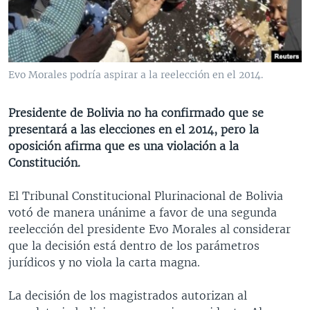
MULTIMEDIA
VENEZUELA
NICARAGUA
ECONOMÍA
PROGRAMAS TV
BRASIL
ENTRETENIMIENTO Y CULTURA
VIDEOS
RADIO
TECNOLOGÍA
FOTOGRAFÍA
EL MUNDO AL DÍA
Evo Morales podría aspirar a la reelección en el 2014.
DIRECT
DEPORTES
AUDIOS
FORO INTERAMERICANO
AVANCE INFORMATIVO
Presidente de Bolivia no ha confirmado que se
DOCUMENTALES DE LA VOA
CIENCIA Y SALUD
VISIÓN 360
AUDIONOTICIAS
presentará a las elecciones en el 2014, pero la
LAS CLAVES
BUENOS DÍAS AMÉRICA
oposición afirma que es una violación a la
Learning English
Constitución.
PANORAMA
ESTADOS UNIDOS AL DÍA
SÍGANOS
EL MUNDO AL DÍA [RADIO]
El Tribunal Constitucional Plurinacional de Bolivia
votó de manera unánime a favor de una segunda
FORO [RADIO]
reelección del presidente Evo Morales al considerar
DEPORTIVO INTERNACIONAL
que la decisión está dentro de los parámetros
Idiomas
jurídicos y no viola la carta magna.
NOTA ECONÓMICA
ENTRETENIMIENTO
La decisión de los magistrados autorizan al