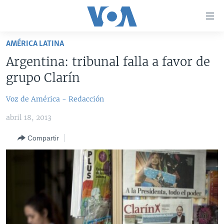
Enlaces
para
accesibilidad
AMÉRICA LATINA
Salte
AMÉRICA DEL NORTE
Argentina: tribunal falla a favor de
al
ELECCIONES EEUU 2024
EEUU
grupo Clarín
contenido
principal
VOA VERIFICA
MÉXICO
ELECCIONES EEUU
Voz de América - Redacción
Salte
AMÉRICA LATINA
HAITÍ
VOTO DIVIDIDO
VOA VERIFICA UCRANIA/RUSIA
al
abril 18, 2013
navegador
CHINA EN AMÉRICA LATINA
VOA VERIFICA INMIGRACIÓN
ARGENTINA
principal
Compartir
CENTROAMÉRICA
VOA VERIFICA AMÉRICA LATINA
BOLIVIA
Salte
a
OTRAS SECCIONES
COLOMBIA
COSTA RICA
búsqueda
ESPECIALES DE LA VOA
CHILE
EL SALVADOR
INMIGRACIÓN
LIBERTAD DE PRENSA
PERÚ
GUATEMALA
LIBERTAD DE PRENSA
UCRANIA
ECUADOR
HONDURAS
MUNDO