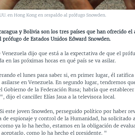
.UU. en Hong Kong en respaldo al prófugo Snowden.
aragua y Bolivia son los tres países que han ofrecido el 
l prófugo de Estados Unidos Edward Snowden.
e Venezuela dijo que está a la expectativa de que el pró
 en las próximas horas en qué país se va asilar.
ando el lunes para saber si, en primer lugar, él ratifica
e asilarse en Venezuela. En segundo lugar, tendremos qu
l Gobierno de la Federación Rusa; habría que establecer 
 dijo el canciller Elías Jaua a la televisora local.
Si este joven Snowden, perseguido político por haber rev
 de espionaje y control de la Humanidad, ha solicitado a
como ya lo ha hecho, estamos en la obligación de evalua
 aceptarlo, como lo ha hecho el presidente. "