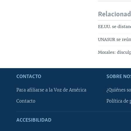
Relaciona
EE.UU. se distan
UNASUR se reúne
Morales: disculp
CONTACTO
SOBRE NO
Para afiliarse a la Voz de América
¿Quiénes s
Contacto
Política de 
ACCESIBILIDAD
Learning English