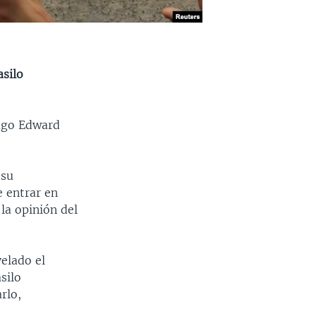
asilo
fugo Edward
 su
e entrar en
la opinión del
elado el
silo
rlo,