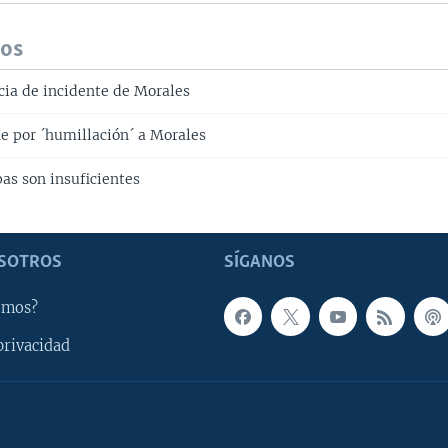
dos
cia de incidente de Morales
 por ´humillación´ a Morales
as son insuficientes
SOTROS
SÍGANOS
omos?
privacidad