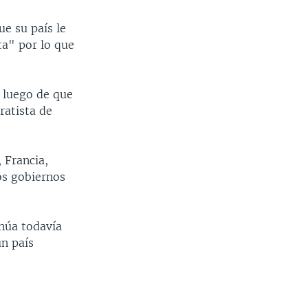
ue su país le
ta" por lo que
, luego de que
ratista de
 Francia,
sos gobiernos
inúa todavía
ún país