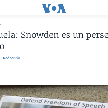
A
uela: Snowden es un pers
co
 - Redacción