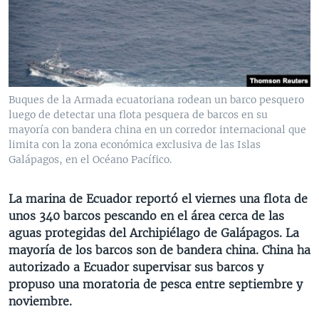
MULTIMEDIA
VENEZUELA
NICARAGUA
ECONOMÍA
PROGRAMAS TV
BRASIL
ENTRETENIMIENTO Y CULTURA
VIDEOS
RADIO
TECNOLOGÍA
FOTOGRAFÍA
EL MUNDO AL DÍA
DIRECT
DEPORTES
AUDIOS
FORO INTERAMERICANO
AVANCE INFORMATIVO
Buques de la Armada ecuatoriana rodean un barco pesquero
luego de detectar una flota pesquera de barcos en su
DOCUMENTALES DE LA VOA
CIENCIA Y SALUD
VISIÓN 360
AUDIONOTICIAS
mayoría con bandera china en un corredor internacional que
LAS CLAVES
BUENOS DÍAS AMÉRICA
limita con la zona económica exclusiva de las Islas
Learning English
Galápagos, en el Océano Pacífico.
PANORAMA
ESTADOS UNIDOS AL DÍA
SÍGANOS
EL MUNDO AL DÍA [RADIO]
La marina de Ecuador reportó el viernes una flota de
unos 340 barcos pescando en el área cerca de las
FORO [RADIO]
aguas protegidas del Archipiélago de Galápagos. La
DEPORTIVO INTERNACIONAL
mayoría de los barcos son de bandera china. China ha
Idiomas
autorizado a Ecuador supervisar sus barcos y
NOTA ECONÓMICA
propuso una moratoria de pesca entre septiembre y
ENTRETENIMIENTO
noviembre.