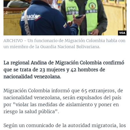
MULTIMEDIA
VENEZUELA
NICARAGUA
ECONOMÍA
PROGRAMAS TV
BRASIL
ENTRETENIMIENTO Y CULTURA
VIDEOS
RADIO
TECNOLOGÍA
FOTOGRAFÍA
EL MUNDO AL DÍA
DIRECT
DEPORTES
AUDIOS
FORO INTERAMERICANO
AVANCE INFORMATIVO
ARCHIVO - Un funcionario de Migración Colombia habla con
un miembro de la Guardia Nacional Bolivariana.
DOCUMENTALES DE LA VOA
CIENCIA Y SALUD
VISIÓN 360
AUDIONOTICIAS
LAS CLAVES
BUENOS DÍAS AMÉRICA
La regional Andina de Migración Colombia confirmó
Learning English
PANORAMA
ESTADOS UNIDOS AL DÍA
que se trata de 23 mujeres y 42 hombres de
nacionalidad venezolana.
SÍGANOS
EL MUNDO AL DÍA [RADIO]
FORO [RADIO]
Migración Colombia informó que 65 extranjeros, de
nacionalidad venezolana, serán expulsados del país
DEPORTIVO INTERNACIONAL
por "violar las medidas de aislamiento y poner en
Idiomas
NOTA ECONÓMICA
riesgo la salud pública".
ENTRETENIMIENTO
Según un comunicado de la autoridad migratoria, los