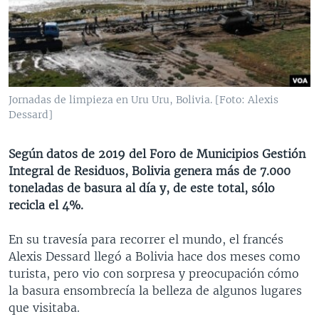
MULTIMEDIA
VENEZUELA
NICARAGUA
ECONOMÍA
PROGRAMAS TV
BRASIL
ENTRETENIMIENTO Y CULTURA
VIDEOS
RADIO
TECNOLOGÍA
FOTOGRAFÍA
EL MUNDO AL DÍA
DIRECT
DEPORTES
AUDIOS
FORO INTERAMERICANO
AVANCE INFORMATIVO
Jornadas de limpieza en Uru Uru, Bolivia. [Foto: Alexis
Dessard]
DOCUMENTALES DE LA VOA
CIENCIA Y SALUD
VISIÓN 360
AUDIONOTICIAS
LAS CLAVES
BUENOS DÍAS AMÉRICA
Según datos de 2019 del Foro de Municipios Gestión
Learning English
PANORAMA
ESTADOS UNIDOS AL DÍA
Integral de Residuos, Bolivia genera más de 7.000
toneladas de basura al día y, de este total, sólo
SÍGANOS
EL MUNDO AL DÍA [RADIO]
recicla el 4%.
FORO [RADIO]
En su travesía para recorrer el mundo, el francés
DEPORTIVO INTERNACIONAL
Alexis Dessard llegó a Bolivia hace dos meses como
Idiomas
NOTA ECONÓMICA
turista, pero vio con sorpresa y preocupación cómo
la basura ensombrecía la belleza de algunos lugares
ENTRETENIMIENTO
que visitaba.