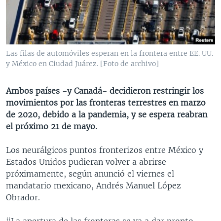
MULTIMEDIA
VENEZUELA
NICARAGUA
ECONOMÍA
PROGRAMAS TV
BRASIL
ENTRETENIMIENTO Y CULTURA
VIDEOS
RADIO
TECNOLOGÍA
FOTOGRAFÍA
EL MUNDO AL DÍA
Las filas de automóviles esperan en la frontera entre EE. UU.
DIRECT
DEPORTES
AUDIOS
FORO INTERAMERICANO
AVANCE INFORMATIVO
y México en Ciudad Juárez. [Foto de archivo]
DOCUMENTALES DE LA VOA
CIENCIA Y SALUD
VISIÓN 360
AUDIONOTICIAS
Ambos países -y Canadá- decidieron restringir los
LAS CLAVES
BUENOS DÍAS AMÉRICA
movimientos por las fronteras terrestres en marzo
Learning English
de 2020, debido a la pandemia, y se espera reabran
PANORAMA
ESTADOS UNIDOS AL DÍA
el próximo 21 de mayo.
SÍGANOS
EL MUNDO AL DÍA [RADIO]
Los neurálgicos
puntos fronterizos entre México y
FORO [RADIO]
Estados Unidos pudieran volver a abrirse
DEPORTIVO INTERNACIONAL
próximamente, según anunció el viernes el
Idiomas
mandatario mexicano, Andrés Manuel López
NOTA ECONÓMICA
Obrador.
ENTRETENIMIENTO
“La apertura de las fronteras se va a dar pronto,