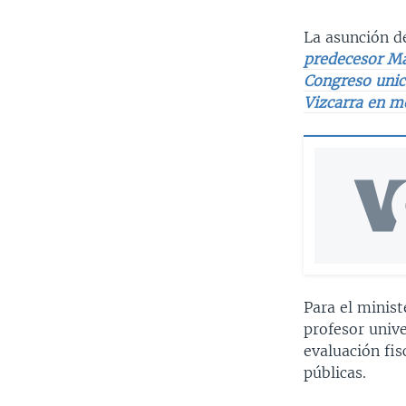
La asunción de
predecesor Ma
Congreso unic
Vizcarra en m
Para el minis
profesor univ
evaluación fis
públicas.