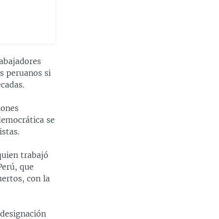
rabajadores
s peruanos si
écadas.
iones
democrática se
istas.
quien trabajó
Perú, que
uertos, con la
 designación