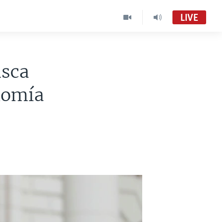
LIVE
usca
onomía