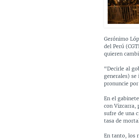
Gerónimo Lópe
del Perú (CGTP
quieren cambia
“Decirle al go
generales) se
pronuncie por 
En el gabinete
con Vizcarra, 
sufre de una c
tasa de morta
En tanto, los