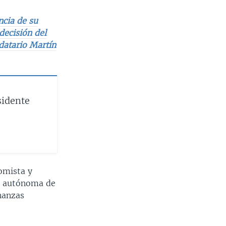
ncia de su
decisión del
datario Martín
sidente
omista y
n autónoma de
inanzas