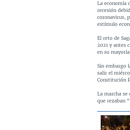
La economía d
recesión debid
coronavirus, p
estímulo econ
El reto de Sa
2021 y antes c
en su mayoría 
Sin embargo l
salir el miér
Constitución P
La marcha se c
que rezaban 