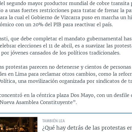
el segundo mayor productor mundial de cobre transita 
o a unas fuertes restricciones para tratar de frenar la p
ara la cual el Gobierno de Vizcarra puso en marcha un hi
ómico con un 20% del PIB para reactivar el país.
gasti, que debe completar el mandato gubernamental hast
elebrar elecciones el 11 de abril, es a suavizar las protes
por jóvenes cansados de los políticos tradicionales.
as protestas parecen no detenerse y cientos de personas
coles en Lima para reclamar otros cambios, como la refor
olítica, una movilización organizada por sindicatos de t
oncentró en la céntrica plaza Dos Mayo, con un desfile 
“Nueva Asamblea Constituyente”.
TAMBIÉN LEA
¿Qué hay detrás de las protestas e