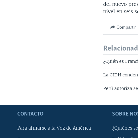
del nuevo pres
nivel en seis 
Compartir
Relaciona
¿Quién es Franci
La CIDH condena
Perú autoriza s
CONTACTO
SOBRE NO
Para afiliarse a la Voz de América
¿Quiénes s