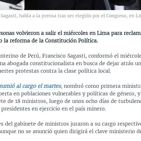
 Sagasti, habla a la prensa tras ser elegido por el Congreso, en 
sonas volvieron a salir el miércoles en Lima para reclam
la reforma de la Constitución Política.
interino de Perú, Francisco Sagasti, conformó el miércol
na abogada constitucionalista en busca de dejar atrás un
ertes protestas contra la clase política local.
sumió al cargo el martes
, nombró como primera ministra
rta en poblaciones vulnerables y políticas de género, y
ete de 18 ministros, luego de unos ocho días de turbulenc
 presidentes en ejercicio en el país minero.
s del gabinete de ministros juraron a su cargo respectiv
unque no se anunció quien dirigirá el clave ministerio d