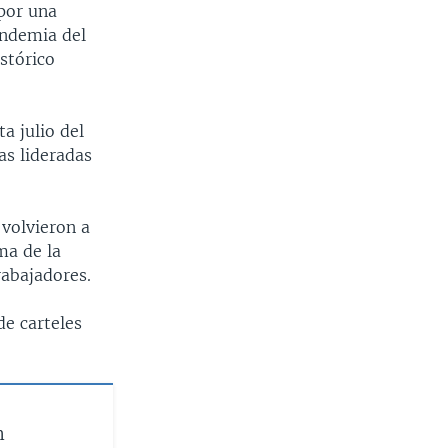
por una
andemia del
stórico
a julio del
tas lideradas
 volvieron a
ma de la
rabajadores.
de carteles
n