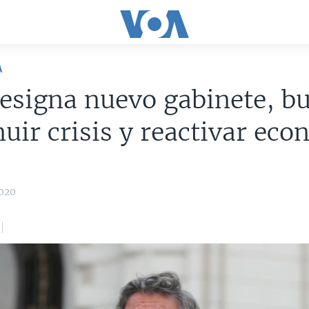
A
esigna nuevo gabinete, b
uir crisis y reactivar ec
2020