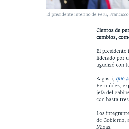
El presidente interino de Perú, Francisco
Cientos de per
cambios, como 
El presidente 
liderado por u
agudizó con fu
Sagasti,
que a
Bermúdez, expe
jefa del gabin
con hasta tres
Los integrante
de Gobierno, a
Minas.