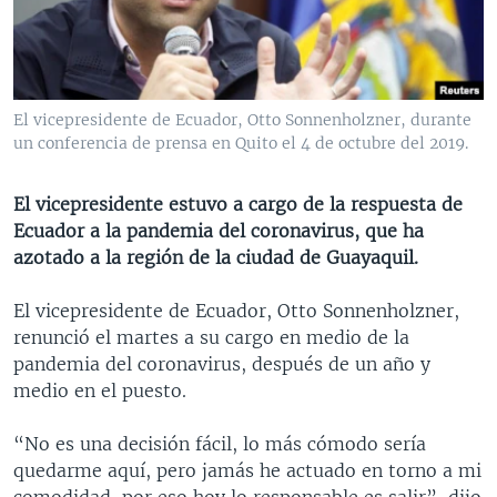
MULTIMEDIA
VENEZUELA
NICARAGUA
ECONOMÍA
PROGRAMAS TV
BRASIL
ENTRETENIMIENTO Y CULTURA
VIDEOS
RADIO
TECNOLOGÍA
FOTOGRAFÍA
EL MUNDO AL DÍA
El vicepresidente de Ecuador, Otto Sonnenholzner, durante
DIRECT
DEPORTES
AUDIOS
FORO INTERAMERICANO
AVANCE INFORMATIVO
un conferencia de prensa en Quito el 4 de octubre del 2019.
DOCUMENTALES DE LA VOA
CIENCIA Y SALUD
VISIÓN 360
AUDIONOTICIAS
El vicepresidente estuvo a cargo de la respuesta de
LAS CLAVES
BUENOS DÍAS AMÉRICA
Ecuador a la pandemia del coronavirus, que ha
Learning English
azotado a la región de la ciudad de Guayaquil.
PANORAMA
ESTADOS UNIDOS AL DÍA
SÍGANOS
EL MUNDO AL DÍA [RADIO]
El vicepresidente de Ecuador, Otto Sonnenholzner,
renunció el martes a su cargo en medio de la
FORO [RADIO]
pandemia del coronavirus, después de un año y
DEPORTIVO INTERNACIONAL
medio en el puesto.
Idiomas
NOTA ECONÓMICA
“No es una decisión fácil, lo más cómodo sería
ENTRETENIMIENTO
quedarme aquí, pero jamás he actuado en torno a mi
comodidad, por eso hoy lo responsable es salir”, dijo