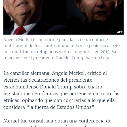
MULTIMEDIA
VENEZUELA
NICARAGUA
ECONOMÍA
PROGRAMAS TV
BRASIL
ENTRETENIMIENTO Y CULTURA
VIDEOS
RADIO
TECNOLOGÍA
FOTOGRAFÍA
EL MUNDO AL DÍA
DIRECT
DEPORTES
AUDIOS
FORO INTERAMERICANO
AVANCE INFORMATIVO
Angela Merkel es una firme partidaria de un enfoque
multilateral de los asuntos mundiales y su gobierno acogió
DOCUMENTALES DE LA VOA
CIENCIA Y SALUD
VISIÓN 360
AUDIONOTICIAS
una multitud de refugiados y otros migrantes en 2015. Su
LAS CLAVES
BUENOS DÍAS AMÉRICA
relación con el presidente Donald Trump ha sido fría.
Learning English
PANORAMA
ESTADOS UNIDOS AL DÍA
La canciller alemana, Angela Merkel, criticó el
SÍGANOS
EL MUNDO AL DÍA [RADIO]
viernes las declaraciones del presidente
estadounidense Donald Trump sobre cuatro
FORO [RADIO]
legisladoras demócratas que pertenecen a minorías
DEPORTIVO INTERNACIONAL
étnicas, opinando que son contrarias a lo que ella
Idiomas
considera “la fuerza de Estados Unidos”.
NOTA ECONÓMICA
ENTRETENIMIENTO
Merkel fue consultada duran una conferencia de