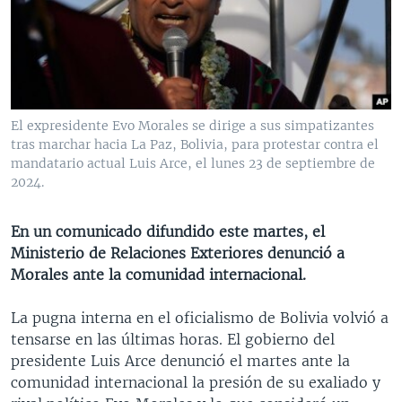
MULTIMEDIA
VENEZUELA
NICARAGUA
ECONOMÍA
PROGRAMAS TV
BRASIL
ENTRETENIMIENTO Y CULTURA
VIDEOS
RADIO
TECNOLOGÍA
FOTOGRAFÍA
EL MUNDO AL DÍA
DIRECT
DEPORTES
AUDIOS
FORO INTERAMERICANO
AVANCE INFORMATIVO
El expresidente Evo Morales se dirige a sus simpatizantes
tras marchar hacia La Paz, Bolivia, para protestar contra el
DOCUMENTALES DE LA VOA
CIENCIA Y SALUD
VISIÓN 360
AUDIONOTICIAS
mandatario actual Luis Arce, el lunes 23 de septiembre de
LAS CLAVES
BUENOS DÍAS AMÉRICA
2024.
Learning English
PANORAMA
ESTADOS UNIDOS AL DÍA
En un comunicado difundido este martes, el
SÍGANOS
EL MUNDO AL DÍA [RADIO]
Ministerio de Relaciones Exteriores denunció a
Morales ante la comunidad internacional.
FORO [RADIO]
DEPORTIVO INTERNACIONAL
La pugna interna en el oficialismo de Bolivia volvió a
Idiomas
tensarse en las últimas horas. El gobierno del
NOTA ECONÓMICA
presidente Luis Arce denunció el martes ante la
ENTRETENIMIENTO
comunidad internacional la presión de su exaliado y