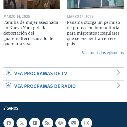
MARZO 14, 2025
MARZO 14, 2025
Familia de mujer asesinada
Panamá otorga un permiso
en Nueva York pide la
de protección humanitaria
deportación del
para migrantes irregulares
guatemalteco acusado de
que se encuentran en ese
quemarla viva
país
Vea todos los episodios
VEA PROGRAMAS DE TV
VEA PROGRAMAS DE RADIO
SÍGANOS