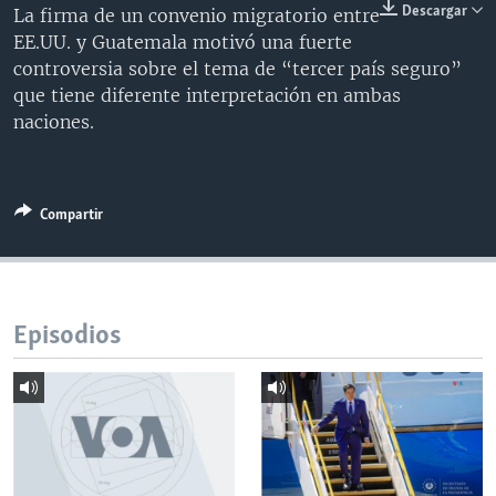
Descargar
La firma de un convenio migratorio entre
MULTIMEDIA
VENEZUELA
NICARAGUA
ECONOMÍA
EE.UU. y Guatemala motivó una fuerte
PROGRAMAS TV
BRASIL
ENTRETENIMIENTO Y CULTURA
VIDEOS
controversia sobre el tema de “tercer país seguro”
que tiene diferente interpretación en ambas
RADIO
TECNOLOGÍA
FOTOGRAFÍA
EL MUNDO AL DÍA
naciones.
DIRECT
DEPORTES
AUDIOS
FORO INTERAMERICANO
AVANCE INFORMATIVO
DOCUMENTALES DE LA VOA
CIENCIA Y SALUD
VISIÓN 360
AUDIONOTICIAS
Compartir
LAS CLAVES
BUENOS DÍAS AMÉRICA
Learning English
PANORAMA
ESTADOS UNIDOS AL DÍA
SÍGANOS
EL MUNDO AL DÍA [RADIO]
Episodios
FORO [RADIO]
DEPORTIVO INTERNACIONAL
Idiomas
NOTA ECONÓMICA
ENTRETENIMIENTO