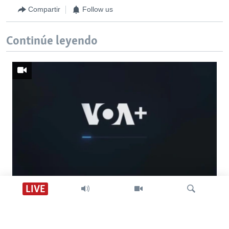
Compartir
Follow us
Continúe leyendo
Descarga VOA +
LIVE
Visión 360