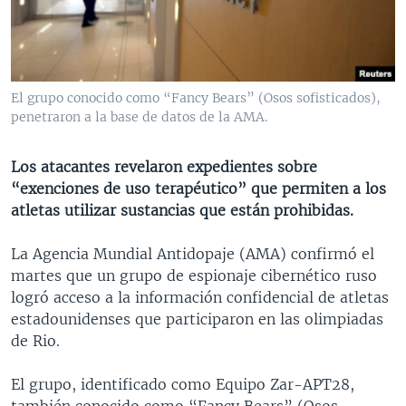
MULTIMEDIA
VENEZUELA
NICARAGUA
ECONOMÍA
PROGRAMAS TV
BRASIL
ENTRETENIMIENTO Y CULTURA
VIDEOS
RADIO
TECNOLOGÍA
FOTOGRAFÍA
EL MUNDO AL DÍA
El grupo conocido como “Fancy Bears” (Osos sofisticados),
DIRECT
DEPORTES
AUDIOS
FORO INTERAMERICANO
AVANCE INFORMATIVO
penetraron a la base de datos de la AMA.
DOCUMENTALES DE LA VOA
CIENCIA Y SALUD
VISIÓN 360
AUDIONOTICIAS
Los atacantes revelaron expedientes sobre
LAS CLAVES
BUENOS DÍAS AMÉRICA
“exenciones de uso terapéutico” que permiten a los
Learning English
atletas utilizar sustancias que están prohibidas.
PANORAMA
ESTADOS UNIDOS AL DÍA
SÍGANOS
EL MUNDO AL DÍA [RADIO]
La Agencia Mundial Antidopaje (AMA) confirmó el
martes que un grupo de espionaje cibernético ruso
FORO [RADIO]
logró acceso a la información confidencial de atletas
DEPORTIVO INTERNACIONAL
estadounidenses que participaron en las olimpiadas
Idiomas
de Rio.
NOTA ECONÓMICA
ENTRETENIMIENTO
El grupo, identificado como Equipo Zar-APT28,
también conocido como “Fancy Bears” (Osos