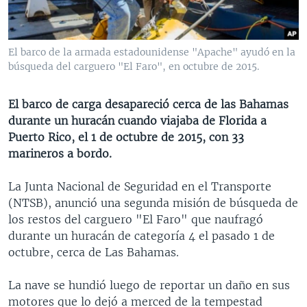
MULTIMEDIA
VENEZUELA
NICARAGUA
ECONOMÍA
PROGRAMAS TV
BRASIL
ENTRETENIMIENTO Y CULTURA
VIDEOS
El barco de la armada estadounidense "Apache" ayudó en la
RADIO
TECNOLOGÍA
FOTOGRAFÍA
EL MUNDO AL DÍA
búsqueda del carguero "El Faro", en octubre de 2015.
DIRECT
DEPORTES
AUDIOS
FORO INTERAMERICANO
AVANCE INFORMATIVO
El barco de carga desapareció cerca de las Bahamas
DOCUMENTALES DE LA VOA
CIENCIA Y SALUD
VISIÓN 360
AUDIONOTICIAS
durante un huracán cuando viajaba de Florida a
LAS CLAVES
BUENOS DÍAS AMÉRICA
Puerto Rico, el 1 de octubre de 2015, con 33
Learning English
marineros a bordo.
PANORAMA
ESTADOS UNIDOS AL DÍA
SÍGANOS
EL MUNDO AL DÍA [RADIO]
La Junta Nacional de Seguridad en el Transporte
(NTSB), anunció una segunda misión de búsqueda de
FORO [RADIO]
los restos del carguero "El Faro" que naufragó
DEPORTIVO INTERNACIONAL
durante un huracán de categoría 4 el pasado 1 de
Idiomas
octubre, cerca de Las Bahamas.
NOTA ECONÓMICA
ENTRETENIMIENTO
La nave se hundió luego de reportar un daño en sus
motores que lo dejó a merced de la tempestad