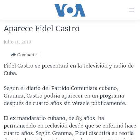
Enlaces
para
accesibilidad
Aparece Fidel Castro
Salte
AMÉRICA DEL NORTE
al
julio 11, 2010
ELECCIONES EEUU 2024
EEUU
contenido
Compartir
principal
VOA VERIFICA
MÉXICO
ELECCIONES EEUU
Salte
Fidel Castro se presentará en la televisión y radio de
AMÉRICA LATINA
HAITÍ
VOTO DIVIDIDO
VOA VERIFICA UCRANIA/RUSIA
al
Cuba.
navegador
CHINA EN AMÉRICA LATINA
VOA VERIFICA INMIGRACIÓN
ARGENTINA
principal
Según el diario del Partido Comunista cubano,
CENTROAMÉRICA
VOA VERIFICA AMÉRICA LATINA
BOLIVIA
Salte
Granma, Castro podría aparecer en un programa
a
OTRAS SECCIONES
COLOMBIA
COSTA RICA
después de cuatro años sin vérsele públicamente.
búsqueda
ESPECIALES DE LA VOA
CHILE
EL SALVADOR
INMIGRACIÓN
El ex mandatario cubano, de 83 años, ha
LIBERTAD DE PRENSA
PERÚ
GUATEMALA
LIBERTAD DE PRENSA
permanecido en reclusión desde que se enfermó hace
cuatro años. Según Granma, Fidel discutirá su teoría
UCRANIA
ECUADOR
HONDURAS
MUNDO