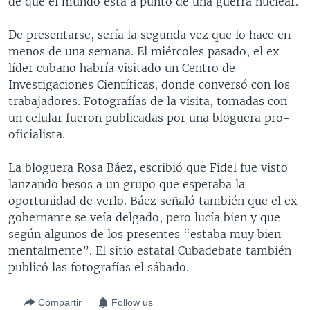
de que el mundo está a punto de una guerra nuclear.
MULTIMEDIA
VENEZUELA
NICARAGUA
ECONOMÍA
De presentarse, sería la segunda vez que lo hace en
PROGRAMAS TV
BRASIL
ENTRETENIMIENTO Y CULTURA
VIDEOS
menos de una semana. El miércoles pasado, el ex
RADIO
TECNOLOGÍA
FOTOGRAFÍA
EL MUNDO AL DÍA
líder cubano habría visitado un Centro de
Investigaciones Científicas, donde conversó con los
DIRECT
DEPORTES
AUDIOS
FORO INTERAMERICANO
AVANCE INFORMATIVO
trabajadores. Fotografías de la visita, tomadas con
DOCUMENTALES DE LA VOA
CIENCIA Y SALUD
VISIÓN 360
AUDIONOTICIAS
un celular fueron publicadas por una bloguera pro-
oficialista.
LAS CLAVES
BUENOS DÍAS AMÉRICA
Learning English
PANORAMA
ESTADOS UNIDOS AL DÍA
La bloguera Rosa Báez, escribió que Fidel fue visto
lanzando besos a un grupo que esperaba la
SÍGANOS
EL MUNDO AL DÍA [RADIO]
oportunidad de verlo. Báez señaló también que el ex
FORO [RADIO]
gobernante se veía delgado, pero lucía bien y que
según algunos de los presentes “estaba muy bien
DEPORTIVO INTERNACIONAL
mentalmente”. El sitio estatal Cubadebate también
Idiomas
NOTA ECONÓMICA
publicó las fotografías el sábado.
ENTRETENIMIENTO
Compartir
Follow us