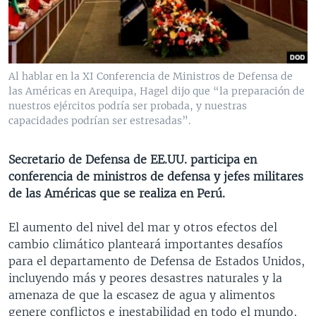
MULTIMEDIA
VENEZUELA
NICARAGUA
ECONOMÍA
PROGRAMAS TV
BRASIL
ENTRETENIMIENTO Y CULTURA
VIDEOS
RADIO
TECNOLOGÍA
FOTOGRAFÍA
EL MUNDO AL DÍA
Al hablar en la XI Conferencia de Ministros de Defensa de
DIRECT
DEPORTES
AUDIOS
FORO INTERAMERICANO
AVANCE INFORMATIVO
las Américas en Arequipa, Hagel dijo que “la preparación de
nuestros ejércitos podría ser probada, y nuestras
DOCUMENTALES DE LA VOA
CIENCIA Y SALUD
VISIÓN 360
AUDIONOTICIAS
capacidades podrían ser estresadas”.
LAS CLAVES
BUENOS DÍAS AMÉRICA
Learning English
Secretario de Defensa de EE.UU. participa en
PANORAMA
ESTADOS UNIDOS AL DÍA
conferencia de ministros de defensa y jefes militares
SÍGANOS
EL MUNDO AL DÍA [RADIO]
de las Américas que se realiza en Perú.
FORO [RADIO]
El aumento del nivel del mar y otros efectos del
DEPORTIVO INTERNACIONAL
cambio climático planteará importantes desafíos
Idiomas
para el departamento de Defensa de Estados Unidos,
NOTA ECONÓMICA
incluyendo más y peores desastres naturales y la
ENTRETENIMIENTO
amenaza de que la escasez de agua y alimentos
genere conflictos e inestabilidad en todo el mundo,