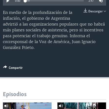
0:00
2:47
MULTIMEDIA
VENEZUELA
NICARAGUA
ECONOMÍA
Descargar
En medio de la profundización de la
PROGRAMAS TV
BRASIL
ENTRETENIMIENTO Y CULTURA
VIDEOS
inflación, el gobierno de Argentina
RADIO
TECNOLOGÍA
FOTOGRAFÍA
EL MUNDO AL DÍA
advirtió a las organizaciones populares que no habrá
más planes sociales de asistencia, pero si incentivos
DIRECT
DEPORTES
AUDIOS
FORO INTERAMERICANO
AVANCE INFORMATIVO
para potenciar el trabajo genuino. Informa el
DOCUMENTALES DE LA VOA
CIENCIA Y SALUD
VISIÓN 360
AUDIONOTICIAS
corresponsal de la Voz de América, Juan Ignacio
González Prieto.
LAS CLAVES
BUENOS DÍAS AMÉRICA
Learning English
PANORAMA
ESTADOS UNIDOS AL DÍA
SÍGANOS
EL MUNDO AL DÍA [RADIO]
Compartir
FORO [RADIO]
DEPORTIVO INTERNACIONAL
Idiomas
NOTA ECONÓMICA
Episodios
ENTRETENIMIENTO