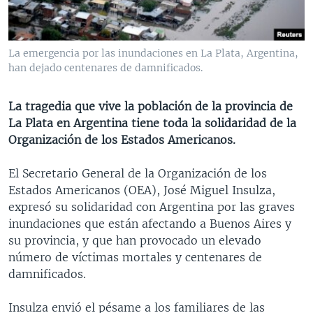
MULTIMEDIA
VENEZUELA
NICARAGUA
ECONOMÍA
PROGRAMAS TV
BRASIL
ENTRETENIMIENTO Y CULTURA
VIDEOS
La emergencia por las inundaciones en La Plata, Argentina,
RADIO
TECNOLOGÍA
FOTOGRAFÍA
EL MUNDO AL DÍA
han dejado centenares de damnificados.
DIRECT
DEPORTES
AUDIOS
FORO INTERAMERICANO
AVANCE INFORMATIVO
La tragedia que vive la población de la provincia de
DOCUMENTALES DE LA VOA
CIENCIA Y SALUD
VISIÓN 360
AUDIONOTICIAS
La Plata en Argentina tiene toda la solidaridad de la
LAS CLAVES
BUENOS DÍAS AMÉRICA
Organización de los Estados Americanos.
Learning English
PANORAMA
ESTADOS UNIDOS AL DÍA
El Secretario General de la Organización de los
SÍGANOS
EL MUNDO AL DÍA [RADIO]
Estados Americanos (OEA), José Miguel Insulza,
expresó su solidaridad con Argentina por las graves
FORO [RADIO]
inundaciones que están afectando a Buenos Aires y
DEPORTIVO INTERNACIONAL
su provincia, y que han provocado un elevado
Idiomas
número de víctimas mortales y centenares de
NOTA ECONÓMICA
damnificados.
ENTRETENIMIENTO
Insulza envió el pésame a los familiares de las