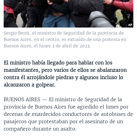
MULTIMEDIA
VENEZUELA
NICARAGUA
ECONOMÍA
PROGRAMAS TV
BRASIL
ENTRETENIMIENTO Y CULTURA
VIDEOS
RADIO
TECNOLOGÍA
FOTOGRAFÍA
EL MUNDO AL DÍA
Sergio Berni, el ministro de Seguridad de la provincia de
DIRECT
DEPORTES
AUDIOS
FORO INTERAMERICANO
AVANCE INFORMATIVO
Buenos Aires, en el centro, es extraído de una protesta en
Buenos Aires, el lunes 3 de abril de 2023.
DOCUMENTALES DE LA VOA
CIENCIA Y SALUD
VISIÓN 360
AUDIONOTICIAS
LAS CLAVES
BUENOS DÍAS AMÉRICA
El ministro había llegado para hablar con los
Learning English
manifestantes, pero varios de ellos se abalanzaron
PANORAMA
ESTADOS UNIDOS AL DÍA
contra él arrojándole piedras y algunos incluso lo
SÍGANOS
EL MUNDO AL DÍA [RADIO]
alcanzaron a golpear.
FORO [RADIO]
BUENOS AIRES —
El ministro de Seguridad de la
DEPORTIVO INTERNACIONAL
provincia de Buenos Aires fue agredido el lunes por
Idiomas
decenas de enardecidos conductores de autobuses de
NOTA ECONÓMICA
pasajeros que protestaban por el asesinato de un
ENTRETENIMIENTO
compañero durante un asalto.