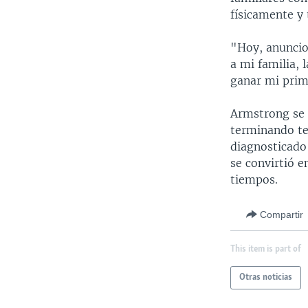
físicamente y
"Hoy, anuncio
a mi familia, 
ganar mi prim
Armstrong se r
terminando ter
diagnosticado 
se convirtió e
tiempos.
Compartir
This item is part of
Otras noticias