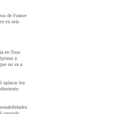
our de France
ez en seis
ia en Tour
séptimo y
 que no va a
ó aplacar los
ndimiento
ponsabilidades
tá cansado