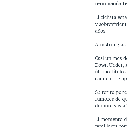
terminando te
El ciclista e
y sobrevivient
años.
Armstrong ase
Casi un mes d
Down Under, A
último título 
cambiar de op
Su retiro pone
rumores de qu
durante sus a
El momento de
familiares com