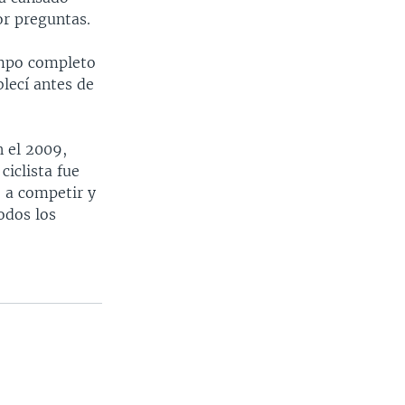
r preguntas.
empo completo
blecí antes de
n el 2009,
ciclista fue
ó a competir y
odos los