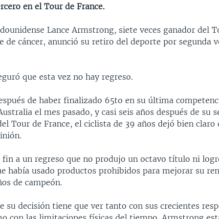
rcero en el Tour de France.
stadounidense Lance Armstrong, siete veces ganador del T
e de cáncer, anunció su retiro del deporte por segunda v
guró que esta vez no hay regreso.
espués de haber finalizado 65to en su última competenc
ustralia el mes pasado, y casi seis años después de su 
del Tour de France, el ciclista de 39 años dejó bien claro
inión.
 fin a un regreso que no produjo un octavo título ni logr
e había usado productos prohibidos para mejorar su re
ños de campeón.
 su decisión tiene que ver tanto con sus crecientes res
o con las limitaciones físicas del tiempo. Armstrong es