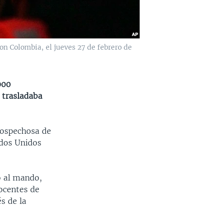
on Colombia, el jueves 27 de febrero de
000
 trasladaba
sospechosa de
ados Unidos
 al mando,
nocentes de
s de la