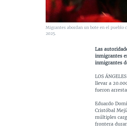
Migrantes abordan un bote en el pueblo c
2025.
Las autoridad
inmigrantes e
inmigrantes 
LOS ÁNGELE
llevar a 20.0
fueron arresta
Eduardo Domi
Cristóbal Mejí
múltiples car
frontera duran