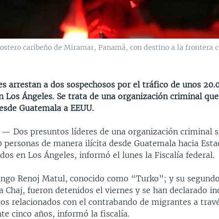
ostero caribeño de Miramar, Panamá, con destino a la frontera c
es arrestan a dos sospechosos por el tráfico de unos 20.
n Los Ángeles. Se trata de una organización criminal que
desde Guatemala a EEUU.
S —
Dos presuntos líderes de una organización criminal 
00 personas de manera ilícita desde Guatemala hacia Est
dos en Los Ángeles, informó el lunes la Fiscalía federal.
ngo Renoj Matul, conocido como “Turko”; y su segundo
a Chaj, fueron detenidos el viernes y se han declarado i
gos relacionados con el contrabando de migrantes a travé
te cinco años, informó la fiscalía.