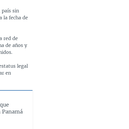
 país sin
 la fecha de
a red de
na de años y
nidos.
estatus legal
ar en
 que
 a Panamá