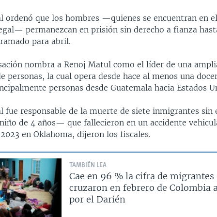
al ordenó que los hombres —quienes se encuentran en el
legal— permanezcan en prisión sin derecho a fianza hasta
gramado para abril.
usación nombra a Renoj Matul como el líder de una ampli
e personas, la cual opera desde hace al menos una doce
incipalmente personas desde Guatemala hacia Estados U
l fue responsable de la muerte de siete inmigrantes sin 
niño de 4 años— que fallecieron en un accidente vehicul
2023 en Oklahoma, dijeron los fiscales.
TAMBIÉN LEA
Cae en 96 % la cifra de migrantes
cruzaron en febrero de Colombia
por el Darién