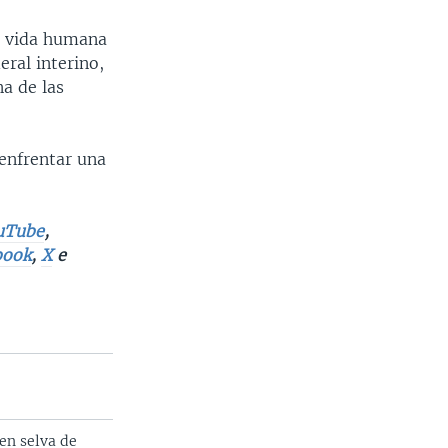
a vida humana
ral interino,
a de las
 enfrentar una
uTube
,
book
,
X
e
en selva de