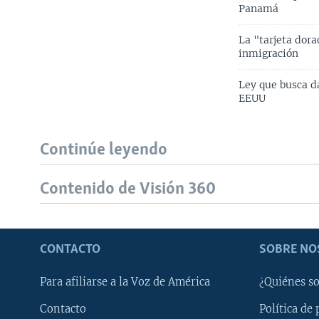
Panamá
La "tarjeta dor
inmigración
Ley que busca d
EEUU
Continúe leyendo
Contenido de Visión 360
CONTACTO
SOBRE NO
Para afiliarse a la Voz de América
¿Quiénes s
Contacto
Política de 