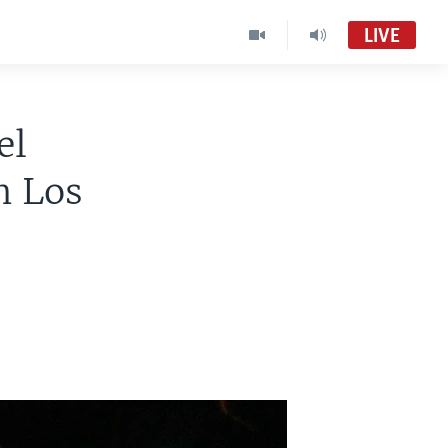
LIVE
el
n Los