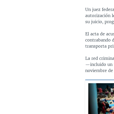
Un juez feder
autorización 
su juicio, pro
El acta de ac
contrabando d
transporta pr
La red crimina
—incluido un 
noviembre de 