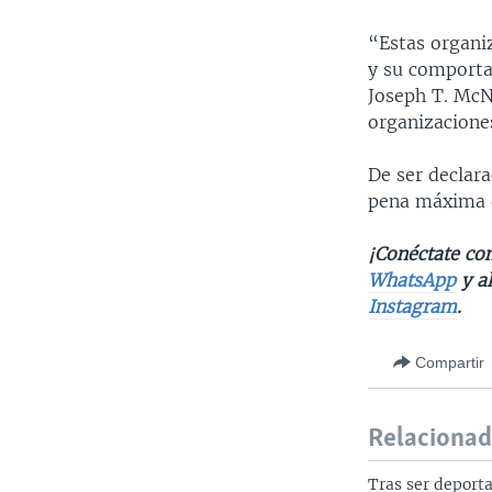
“Estas organi
y su comportam
Joseph T. McN
organizacione
De ser declara
pena máxima 
¡Conéctate con
WhatsApp
y a
Instagram
.
Compartir
Relaciona
Tras ser deport