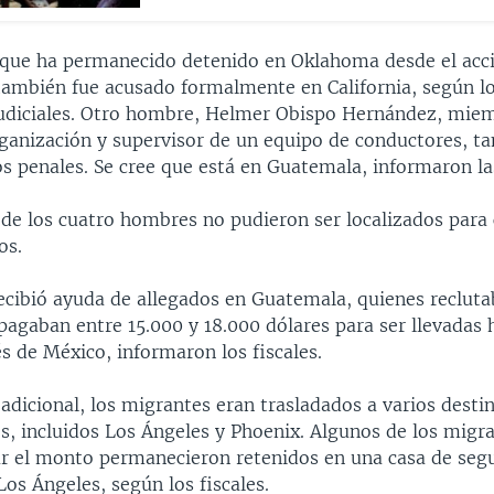
que ha permanecido detenido en Oklahoma desde el acci
 también fue acusado formalmente en California, según l
diciales. Otro hombre, Helmer Obispo Hernández, miem
rganización y supervisor de un equipo de conductores, t
os penales. Se cree que está en Guatemala, informaron la
de los cuatro hombres no pudieron ser localizados para
os.
ecibió ayuda de allegados en Guatemala, quienes recluta
pagaban entre 15.000 y 18.000 dólares para ser llevadas 
s de México, informaron los fiscales.
 adicional, los migrantes eran trasladados a varios desti
s, incluidos Los Ángeles y Phoenix. Algunos de los migr
r el monto permanecieron retenidos en una casa de segu
Los Ángeles, según los fiscales.