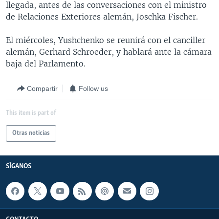
llegada, antes de las conversaciones con el ministro
MULTIMEDIA
VENEZUELA
NICARAGUA
ECONOMÍA
de Relaciones Exteriores alemán, Joschka Fischer.
PROGRAMAS TV
BRASIL
ENTRETENIMIENTO Y CULTURA
VIDEOS
El miércoles, Yushchenko se reunirá con el canciller
RADIO
TECNOLOGÍA
FOTOGRAFÍA
EL MUNDO AL DÍA
alemán, Gerhard Schroeder, y hablará ante la cámara
DIRECT
DEPORTES
AUDIOS
FORO INTERAMERICANO
AVANCE INFORMATIVO
baja del Parlamento.
DOCUMENTALES DE LA VOA
CIENCIA Y SALUD
VISIÓN 360
AUDIONOTICIAS
Compartir
Follow us
LAS CLAVES
BUENOS DÍAS AMÉRICA
Learning English
This item is part of
PANORAMA
ESTADOS UNIDOS AL DÍA
SÍGANOS
EL MUNDO AL DÍA [RADIO]
Otras noticias
FORO [RADIO]
SÍGANOS
DEPORTIVO INTERNACIONAL
Idiomas
NOTA ECONÓMICA
ENTRETENIMIENTO