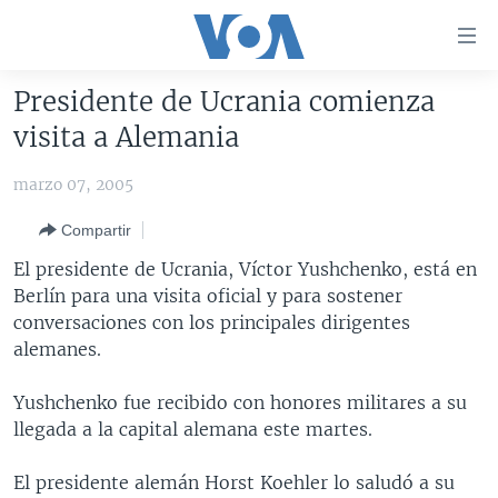
Enlaces
para
accesibilidad
Presidente de Ucrania comienza
Salte
AMÉRICA DEL NORTE
visita a Alemania
al
ELECCIONES EEUU 2024
EEUU
contenido
marzo 07, 2005
principal
VOA VERIFICA
MÉXICO
ELECCIONES EEUU
Salte
Compartir
AMÉRICA LATINA
HAITÍ
VOTO DIVIDIDO
VOA VERIFICA UCRANIA/RUSIA
al
El presidente de Ucrania, Víctor Yushchenko, está en
navegador
CHINA EN AMÉRICA LATINA
VOA VERIFICA INMIGRACIÓN
ARGENTINA
Berlín para una visita oficial y para sostener
principal
CENTROAMÉRICA
VOA VERIFICA AMÉRICA LATINA
BOLIVIA
conversaciones con los principales dirigentes
Salte
alemanes.
a
OTRAS SECCIONES
COLOMBIA
COSTA RICA
búsqueda
ESPECIALES DE LA VOA
CHILE
EL SALVADOR
INMIGRACIÓN
Yushchenko fue recibido con honores militares a su
llegada a la capital alemana este martes.
LIBERTAD DE PRENSA
PERÚ
GUATEMALA
LIBERTAD DE PRENSA
UCRANIA
ECUADOR
HONDURAS
MUNDO
El presidente alemán Horst Koehler lo saludó a su