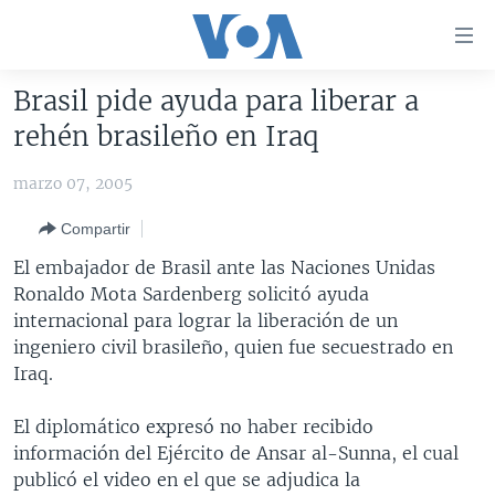
Enlaces
para
accesibilidad
Brasil pide ayuda para liberar a
Salte
AMÉRICA DEL NORTE
rehén brasileño en Iraq
al
ELECCIONES EEUU 2024
EEUU
contenido
marzo 07, 2005
principal
VOA VERIFICA
MÉXICO
ELECCIONES EEUU
Salte
Compartir
AMÉRICA LATINA
HAITÍ
VOTO DIVIDIDO
VOA VERIFICA UCRANIA/RUSIA
al
El embajador de Brasil ante las Naciones Unidas
navegador
CHINA EN AMÉRICA LATINA
VOA VERIFICA INMIGRACIÓN
ARGENTINA
Ronaldo Mota Sardenberg solicitó ayuda
principal
CENTROAMÉRICA
VOA VERIFICA AMÉRICA LATINA
BOLIVIA
internacional para lograr la liberación de un
Salte
ingeniero civil brasileño, quien fue secuestrado en
a
OTRAS SECCIONES
COLOMBIA
COSTA RICA
Iraq.
búsqueda
ESPECIALES DE LA VOA
CHILE
EL SALVADOR
INMIGRACIÓN
El diplomático expresó no haber recibido
LIBERTAD DE PRENSA
PERÚ
GUATEMALA
LIBERTAD DE PRENSA
información del Ejército de Ansar al-Sunna, el cual
UCRANIA
ECUADOR
HONDURAS
MUNDO
publicó el video en el que se adjudica la