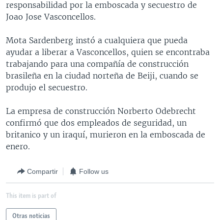
responsabilidad por la emboscada y secuestro de
MULTIMEDIA
VENEZUELA
NICARAGUA
ECONOMÍA
Joao Jose Vasconcellos.
PROGRAMAS TV
BRASIL
ENTRETENIMIENTO Y CULTURA
VIDEOS
Mota Sardenberg instó a cualquiera que pueda
RADIO
TECNOLOGÍA
FOTOGRAFÍA
EL MUNDO AL DÍA
ayudar a liberar a Vasconcellos, quien se encontraba
DIRECT
DEPORTES
AUDIOS
FORO INTERAMERICANO
AVANCE INFORMATIVO
trabajando para una compañía de construcción
brasileña en la ciudad norteña de Beiji, cuando se
DOCUMENTALES DE LA VOA
CIENCIA Y SALUD
VISIÓN 360
AUDIONOTICIAS
produjo el secuestro.
LAS CLAVES
BUENOS DÍAS AMÉRICA
Learning English
La empresa de construcción Norberto Odebrecht
PANORAMA
ESTADOS UNIDOS AL DÍA
confirmó que dos empleados de seguridad, un
SÍGANOS
EL MUNDO AL DÍA [RADIO]
britanico y un iraquí, murieron en la emboscada de
enero.
FORO [RADIO]
DEPORTIVO INTERNACIONAL
Compartir
Follow us
Idiomas
NOTA ECONÓMICA
This item is part of
ENTRETENIMIENTO
Otras noticias