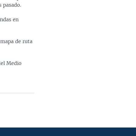
s pasado.
endas en
l mapa de ruta
del Medio