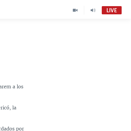
LIVE
El Mundo al Día (Radio)
Audio en vivo
El Mundo al Día
VOA Spanish MC01
arem a los
ricó, la
ordados por