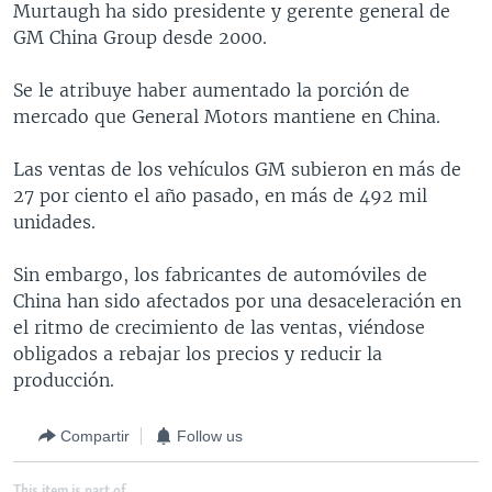
Murtaugh ha sido presidente y gerente general de
MULTIMEDIA
VENEZUELA
NICARAGUA
ECONOMÍA
GM China Group desde 2000.
PROGRAMAS TV
BRASIL
ENTRETENIMIENTO Y CULTURA
VIDEOS
Se le atribuye haber aumentado la porción de
RADIO
TECNOLOGÍA
FOTOGRAFÍA
EL MUNDO AL DÍA
mercado que General Motors mantiene en China.
DIRECT
DEPORTES
AUDIOS
FORO INTERAMERICANO
AVANCE INFORMATIVO
Las ventas de los vehículos GM subieron en más de
DOCUMENTALES DE LA VOA
CIENCIA Y SALUD
VISIÓN 360
AUDIONOTICIAS
27 por ciento el año pasado, en más de 492 mil
LAS CLAVES
BUENOS DÍAS AMÉRICA
unidades.
Learning English
PANORAMA
ESTADOS UNIDOS AL DÍA
Sin embargo, los fabricantes de automóviles de
SÍGANOS
EL MUNDO AL DÍA [RADIO]
China han sido afectados por una desaceleración en
el ritmo de crecimiento de las ventas, viéndose
FORO [RADIO]
obligados a rebajar los precios y reducir la
DEPORTIVO INTERNACIONAL
producción.
Idiomas
NOTA ECONÓMICA
Compartir
Follow us
ENTRETENIMIENTO
This item is part of