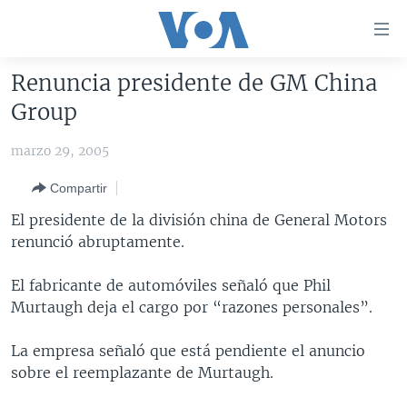
Enlaces
para
accesibilidad
Renuncia presidente de GM China
Salte
AMÉRICA DEL NORTE
Group
al
ELECCIONES EEUU 2024
EEUU
contenido
marzo 29, 2005
principal
VOA VERIFICA
MÉXICO
ELECCIONES EEUU
Salte
Compartir
AMÉRICA LATINA
HAITÍ
VOTO DIVIDIDO
VOA VERIFICA UCRANIA/RUSIA
al
El presidente de la división china de General Motors
navegador
CHINA EN AMÉRICA LATINA
VOA VERIFICA INMIGRACIÓN
ARGENTINA
renunció abruptamente.
principal
CENTROAMÉRICA
VOA VERIFICA AMÉRICA LATINA
BOLIVIA
Salte
El fabricante de automóviles señaló que Phil
a
OTRAS SECCIONES
COLOMBIA
COSTA RICA
Murtaugh deja el cargo por “razones personales”.
búsqueda
ESPECIALES DE LA VOA
CHILE
EL SALVADOR
INMIGRACIÓN
La empresa señaló que está pendiente el anuncio
LIBERTAD DE PRENSA
PERÚ
GUATEMALA
LIBERTAD DE PRENSA
sobre el reemplazante de Murtaugh.
UCRANIA
ECUADOR
HONDURAS
MUNDO