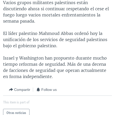
Varios grupos militantes palestinos están
MULTIMEDIA
VENEZUELA
NICARAGUA
ECONOMÍA
discutiendo ahora si continuar respetando el cese el
PROGRAMAS TV
BRASIL
ENTRETENIMIENTO Y CULTURA
VIDEOS
fuego luego varios mortales enfrentamientos la
semana pasada.
RADIO
TECNOLOGÍA
FOTOGRAFÍA
EL MUNDO AL DÍA
DIRECT
DEPORTES
AUDIOS
FORO INTERAMERICANO
AVANCE INFORMATIVO
El líder palestino Mahmoud Abbas ordenó hoy la
unificación de los servicios de seguridad palestinos
DOCUMENTALES DE LA VOA
CIENCIA Y SALUD
VISIÓN 360
AUDIONOTICIAS
bajo el gobierno palestino.
LAS CLAVES
BUENOS DÍAS AMÉRICA
Learning English
Israel y Washington han propuesto durante mucho
PANORAMA
ESTADOS UNIDOS AL DÍA
tiempo reformas de seguridad. Más de una decena
SÍGANOS
EL MUNDO AL DÍA [RADIO]
de facciones de seguridad que operan actualmente
en forma independiente.
FORO [RADIO]
DEPORTIVO INTERNACIONAL
Compartir
Follow us
Idiomas
NOTA ECONÓMICA
This item is part of
ENTRETENIMIENTO
Otras noticias