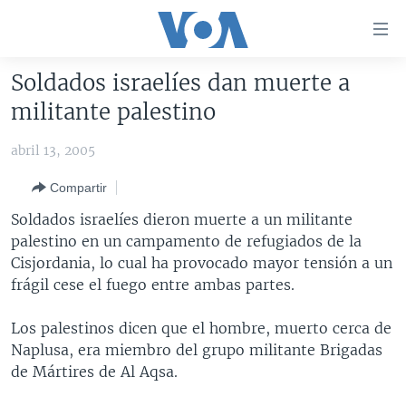
Enlaces
para
accesibilidad
Soldados israelíes dan muerte a
Salte
AMÉRICA DEL NORTE
militante palestino
al
ELECCIONES EEUU 2024
EEUU
contenido
abril 13, 2005
principal
VOA VERIFICA
MÉXICO
ELECCIONES EEUU
Salte
Compartir
AMÉRICA LATINA
HAITÍ
VOTO DIVIDIDO
VOA VERIFICA UCRANIA/RUSIA
al
Soldados israelíes dieron muerte a un militante
navegador
CHINA EN AMÉRICA LATINA
VOA VERIFICA INMIGRACIÓN
ARGENTINA
palestino en un campamento de refugiados de la
principal
CENTROAMÉRICA
VOA VERIFICA AMÉRICA LATINA
BOLIVIA
Cisjordania, lo cual ha provocado mayor tensión a un
Salte
frágil cese el fuego entre ambas partes.
a
OTRAS SECCIONES
COLOMBIA
COSTA RICA
búsqueda
ESPECIALES DE LA VOA
CHILE
EL SALVADOR
INMIGRACIÓN
Los palestinos dicen que el hombre, muerto cerca de
Naplusa, era miembro del grupo militante Brigadas
LIBERTAD DE PRENSA
PERÚ
GUATEMALA
LIBERTAD DE PRENSA
de Mártires de Al Aqsa.
UCRANIA
ECUADOR
HONDURAS
MUNDO