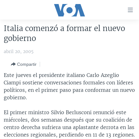
Enlaces
para
accesibilidad
Italia comenzó a formar el nuevo
Salte
AMÉRICA DEL NORTE
gobierno
al
ELECCIONES EEUU 2024
EEUU
contenido
abril 20, 2005
principal
VOA VERIFICA
MÉXICO
ELECCIONES EEUU
Salte
Compartir
AMÉRICA LATINA
HAITÍ
VOTO DIVIDIDO
VOA VERIFICA UCRANIA/RUSIA
al
Este jueves el presidente italiano Carlo Azeglio
navegador
CHINA EN AMÉRICA LATINA
VOA VERIFICA INMIGRACIÓN
ARGENTINA
Ciampi sostiene conversaciones formales con líderes
principal
CENTROAMÉRICA
VOA VERIFICA AMÉRICA LATINA
BOLIVIA
políticos, en el primer paso para conformar un nuevo
Salte
gobierno.
a
OTRAS SECCIONES
COLOMBIA
COSTA RICA
búsqueda
ESPECIALES DE LA VOA
CHILE
EL SALVADOR
INMIGRACIÓN
El primer ministro Silvio Berlusconi renunció este
miércoles, dos semanas después que su coalición de
LIBERTAD DE PRENSA
PERÚ
GUATEMALA
LIBERTAD DE PRENSA
centro derecha sufriera una aplastante derrota en las
UCRANIA
ECUADOR
HONDURAS
MUNDO
elecciones regionales, perdiendo en 11 de 13 regiones.