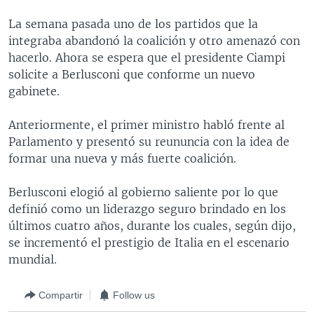
MULTIMEDIA
VENEZUELA
NICARAGUA
ECONOMÍA
La semana pasada uno de los partidos que la
PROGRAMAS TV
BRASIL
ENTRETENIMIENTO Y CULTURA
VIDEOS
integraba abandonó la coalición y otro amenazó con
hacerlo. Ahora se espera que el presidente Ciampi
RADIO
TECNOLOGÍA
FOTOGRAFÍA
EL MUNDO AL DÍA
solicite a Berlusconi que conforme un nuevo
DIRECT
DEPORTES
AUDIOS
FORO INTERAMERICANO
AVANCE INFORMATIVO
gabinete.
DOCUMENTALES DE LA VOA
CIENCIA Y SALUD
VISIÓN 360
AUDIONOTICIAS
Anteriormente, el primer ministro habló frente al
LAS CLAVES
BUENOS DÍAS AMÉRICA
Parlamento y presentó su reununcia con la idea de
Learning English
formar una nueva y más fuerte coalición.
PANORAMA
ESTADOS UNIDOS AL DÍA
SÍGANOS
EL MUNDO AL DÍA [RADIO]
Berlusconi elogió al gobierno saliente por lo que
definió como un liderazgo seguro brindado en los
FORO [RADIO]
últimos cuatro años, durante los cuales, según dijo,
DEPORTIVO INTERNACIONAL
se incrementó el prestigio de Italia en el escenario
Idiomas
mundial.
NOTA ECONÓMICA
ENTRETENIMIENTO
Compartir
Follow us