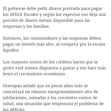
MULTIMEDIA
VENEZUELA
NICARAGUA
ECONOMÍA
El gobierno debe pedir dinero prestado para pagar
PROGRAMAS TV
BRASIL
ENTRETENIMIENTO Y CULTURA
VIDEOS
los déficit fiscales y según los expertos eso deja una
porción de dinero menor disponible para las
RADIO
TECNOLOGÍA
FOTOGRAFÍA
EL MUNDO AL DÍA
empresas y las familias.
DIRECT
DEPORTES
AUDIOS
FORO INTERAMERICANO
AVANCE INFORMATIVO
Entonces, los consumidores y las empresas deben
DOCUMENTALES DE LA VOA
CIENCIA Y SALUD
VISIÓN 360
AUDIONOTICIAS
pagar un interés más alto, al competir por la escasa
LAS CLAVES
BUENOS DÍAS AMÉRICA
liquidez.
Learning English
PANORAMA
ESTADOS UNIDOS AL DÍA
Los mayores costos de los créditos hacen que la
SÍGANOS
EL MUNDO AL DÍA [RADIO]
gente esté menos dispuesta a gastar y eso hace más
lento el crecimiento económico.
FORO [RADIO]
DEPORTIVO INTERNACIONAL
Greenpan señaló que en pocos años más se
Idiomas
concretará un número excepcionalmente alto de
NOTA ECONÓMICA
jubilaciones, sumadas a los crecientes costos de
ENTRETENIMIENTO
salud, una situación que empeorará el problema de
los déficits.