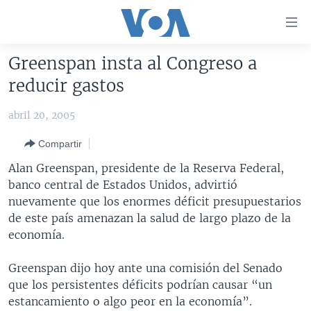
Enlaces
para
accesibilidad
Greenspan insta al Congreso a
Salte
AMÉRICA DEL NORTE
reducir gastos
al
ELECCIONES EEUU 2024
EEUU
contenido
abril 20, 2005
principal
VOA VERIFICA
MÉXICO
ELECCIONES EEUU
Salte
Compartir
AMÉRICA LATINA
HAITÍ
VOTO DIVIDIDO
VOA VERIFICA UCRANIA/RUSIA
al
Alan Greenspan, presidente de la Reserva Federal,
navegador
CHINA EN AMÉRICA LATINA
VOA VERIFICA INMIGRACIÓN
ARGENTINA
banco central de Estados Unidos, advirtió
principal
CENTROAMÉRICA
VOA VERIFICA AMÉRICA LATINA
BOLIVIA
nuevamente que los enormes déficit presupuestarios
Salte
de este país amenazan la salud de largo plazo de la
a
OTRAS SECCIONES
COLOMBIA
COSTA RICA
economía.
búsqueda
ESPECIALES DE LA VOA
CHILE
EL SALVADOR
INMIGRACIÓN
Greenspan dijo hoy ante una comisión del Senado
LIBERTAD DE PRENSA
PERÚ
GUATEMALA
LIBERTAD DE PRENSA
que los persistentes déficits podrían causar “un
UCRANIA
ECUADOR
HONDURAS
MUNDO
estancamiento o algo peor en la economía”.