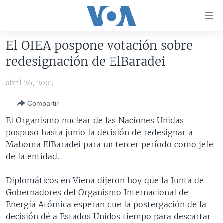
Enlaces
para
accesibilidad
El OIEA pospone votación sobre
Salte
AMÉRICA DEL NORTE
redesignación de ElBaradei
al
ELECCIONES EEUU 2024
EEUU
contenido
abril 26, 2005
principal
VOA VERIFICA
MÉXICO
ELECCIONES EEUU
Salte
Compartir
AMÉRICA LATINA
HAITÍ
VOTO DIVIDIDO
VOA VERIFICA UCRANIA/RUSIA
al
El Organismo nuclear de las Naciones Unidas
navegador
CHINA EN AMÉRICA LATINA
VOA VERIFICA INMIGRACIÓN
ARGENTINA
pospuso hasta junio la decisión de redesignar a
principal
CENTROAMÉRICA
VOA VERIFICA AMÉRICA LATINA
BOLIVIA
Mahoma ElBaradei para un tercer período como jefe
Salte
de la entidad.
a
OTRAS SECCIONES
COLOMBIA
COSTA RICA
búsqueda
ESPECIALES DE LA VOA
CHILE
EL SALVADOR
INMIGRACIÓN
Diplomáticos en Viena dijeron hoy que la Junta de
Gobernadores del Organismo Internacional de
LIBERTAD DE PRENSA
PERÚ
GUATEMALA
LIBERTAD DE PRENSA
Energía Atómica esperan que la postergación de la
UCRANIA
ECUADOR
HONDURAS
MUNDO
decisión dé a Estados Unidos tiempo para descartar