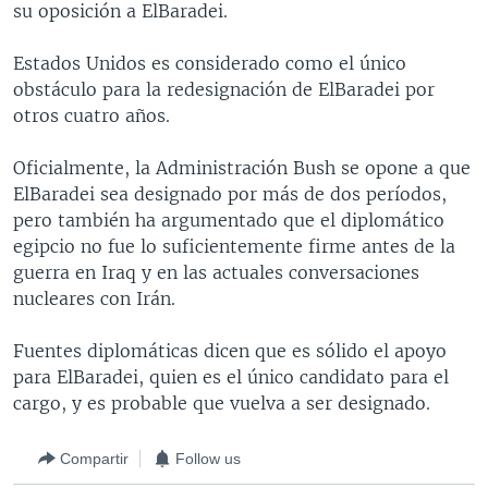
su oposición a ElBaradei.
MULTIMEDIA
VENEZUELA
NICARAGUA
ECONOMÍA
PROGRAMAS TV
BRASIL
ENTRETENIMIENTO Y CULTURA
VIDEOS
Estados Unidos es considerado como el único
obstáculo para la redesignación de ElBaradei por
RADIO
TECNOLOGÍA
FOTOGRAFÍA
EL MUNDO AL DÍA
otros cuatro años.
DIRECT
DEPORTES
AUDIOS
FORO INTERAMERICANO
AVANCE INFORMATIVO
Oficialmente, la Administración Bush se opone a que
DOCUMENTALES DE LA VOA
CIENCIA Y SALUD
VISIÓN 360
AUDIONOTICIAS
ElBaradei sea designado por más de dos períodos,
LAS CLAVES
BUENOS DÍAS AMÉRICA
pero también ha argumentado que el diplomático
Learning English
egipcio no fue lo suficientemente firme antes de la
PANORAMA
ESTADOS UNIDOS AL DÍA
guerra en Iraq y en las actuales conversaciones
SÍGANOS
EL MUNDO AL DÍA [RADIO]
nucleares con Irán.
FORO [RADIO]
Fuentes diplomáticas dicen que es sólido el apoyo
DEPORTIVO INTERNACIONAL
para ElBaradei, quien es el único candidato para el
Idiomas
cargo, y es probable que vuelva a ser designado.
NOTA ECONÓMICA
ENTRETENIMIENTO
Compartir
Follow us