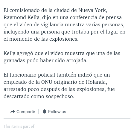
MULTIMEDIA
VENEZUELA
NICARAGUA
ECONOMÍA
El comisionado de la ciudad de Nueva York,
PROGRAMAS TV
BRASIL
ENTRETENIMIENTO Y CULTURA
VIDEOS
Raymond Kelly, dijo en una conferencia de prensa
que el video de vigilancia muestra varias personas,
RADIO
TECNOLOGÍA
FOTOGRAFÍA
EL MUNDO AL DÍA
incluyendo una persona que trotaba por el lugar en
DIRECT
DEPORTES
AUDIOS
FORO INTERAMERICANO
AVANCE INFORMATIVO
el momento de las explosiones.
DOCUMENTALES DE LA VOA
CIENCIA Y SALUD
VISIÓN 360
AUDIONOTICIAS
Kelly agregó que el video muestra que una de las
LAS CLAVES
BUENOS DÍAS AMÉRICA
granadas pudo haber sido arrojada.
Learning English
PANORAMA
ESTADOS UNIDOS AL DÍA
El funcionario policial también indicó que un
SÍGANOS
EL MUNDO AL DÍA [RADIO]
empleado de la ONU originario de Holanda,
arrestado poco después de las explosiones, fue
FORO [RADIO]
descartado como sospechoso.
DEPORTIVO INTERNACIONAL
Idiomas
Compartir
Follow us
NOTA ECONÓMICA
ENTRETENIMIENTO
This item is part of