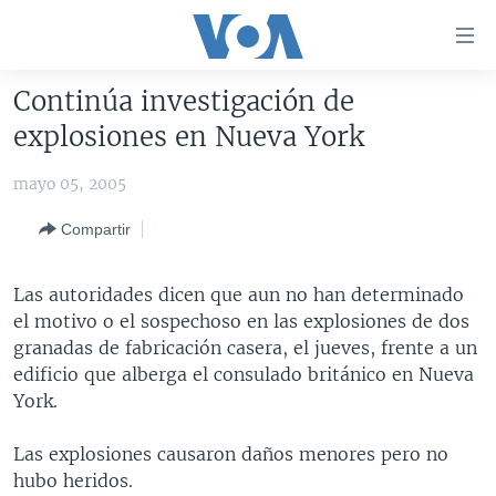
Enlaces
para
accesibilidad
Continúa investigación de
Salte
AMÉRICA DEL NORTE
explosiones en Nueva York
al
ELECCIONES EEUU 2024
EEUU
contenido
mayo 05, 2005
principal
VOA VERIFICA
MÉXICO
ELECCIONES EEUU
Salte
Compartir
AMÉRICA LATINA
HAITÍ
VOTO DIVIDIDO
VOA VERIFICA UCRANIA/RUSIA
al
navegador
CHINA EN AMÉRICA LATINA
VOA VERIFICA INMIGRACIÓN
ARGENTINA
Las autoridades dicen que aun no han determinado
principal
CENTROAMÉRICA
VOA VERIFICA AMÉRICA LATINA
BOLIVIA
el motivo o el sospechoso en las explosiones de dos
Salte
granadas de fabricación casera, el jueves, frente a un
a
OTRAS SECCIONES
COLOMBIA
COSTA RICA
edificio que alberga el consulado británico en Nueva
búsqueda
ESPECIALES DE LA VOA
CHILE
EL SALVADOR
INMIGRACIÓN
York.
LIBERTAD DE PRENSA
PERÚ
GUATEMALA
LIBERTAD DE PRENSA
Las explosiones causaron daños menores pero no
UCRANIA
ECUADOR
HONDURAS
MUNDO
hubo heridos.