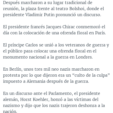
Después marcharon a su lugar tradicional de
MULTIMEDIA
VENEZUELA
NICARAGUA
ECONOMÍA
reunión, la plaza frente al teatro Bolshoi, donde el
PROGRAMAS TV
BRASIL
ENTRETENIMIENTO Y CULTURA
VIDEOS
presidente Vladimir Putin pronunció un discurso.
RADIO
TECNOLOGÍA
FOTOGRAFÍA
EL MUNDO AL DÍA
El presidente francés Jacques Chirac conmemoró el
DIRECT
DEPORTES
AUDIOS
FORO INTERAMERICANO
AVANCE INFORMATIVO
día con la colocación de una ofrenda floral en París.
DOCUMENTALES DE LA VOA
CIENCIA Y SALUD
VISIÓN 360
AUDIONOTICIAS
El príncipe Carlos se unió a los veteranos de guerra y
LAS CLAVES
BUENOS DÍAS AMÉRICA
el público para colocar una ofrenda floral en el
Learning English
monumento nacional a la guerra en Londres.
PANORAMA
ESTADOS UNIDOS AL DÍA
SÍGANOS
EL MUNDO AL DÍA [RADIO]
En Berlín, unos tres mil neo nazis marcharon en
protesta por lo que dijeron era un “culto de la culpa”
FORO [RADIO]
impuesto a Alemania después de la guerra.
DEPORTIVO INTERNACIONAL
Idiomas
En un discurso ante el Parlamento, el presidente
NOTA ECONÓMICA
alemán, Horst Koehler, honró a las víctimas del
ENTRETENIMIENTO
nazismo y dijo que los nazis trajeron deshonra a la
nación.