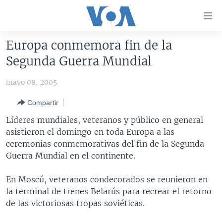
Enlaces
para
accesibilidad
Europa conmemora fin de la
Salte
AMÉRICA DEL NORTE
Segunda Guerra Mundial
al
ELECCIONES EEUU 2024
EEUU
contenido
mayo 08, 2005
principal
VOA VERIFICA
MÉXICO
ELECCIONES EEUU
Salte
Compartir
AMÉRICA LATINA
HAITÍ
VOTO DIVIDIDO
VOA VERIFICA UCRANIA/RUSIA
al
Líderes mundiales, veteranos y público en general
navegador
CHINA EN AMÉRICA LATINA
VOA VERIFICA INMIGRACIÓN
ARGENTINA
asistieron el domingo en toda Europa a las
principal
CENTROAMÉRICA
VOA VERIFICA AMÉRICA LATINA
BOLIVIA
ceremonias conmemorativas del fin de la Segunda
Salte
Guerra Mundial en el continente.
a
OTRAS SECCIONES
COLOMBIA
COSTA RICA
búsqueda
ESPECIALES DE LA VOA
CHILE
EL SALVADOR
INMIGRACIÓN
En Moscú, veteranos condecorados se reunieron en
la terminal de trenes Belarús para recrear el retorno
LIBERTAD DE PRENSA
PERÚ
GUATEMALA
LIBERTAD DE PRENSA
de las victoriosas tropas soviéticas.
UCRANIA
ECUADOR
HONDURAS
MUNDO