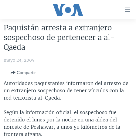
Enlaces
para
accesibilidad
Paquistán arresta a extranjero
Salte
AMÉRICA DEL NORTE
sospechoso de pertenecer a al-
al
ELECCIONES EEUU 2024
EEUU
Qaeda
contenido
principal
VOA VERIFICA
MÉXICO
ELECCIONES EEUU
mayo 23, 2005
Salte
AMÉRICA LATINA
HAITÍ
VOTO DIVIDIDO
VOA VERIFICA UCRANIA/RUSIA
al
Compartir
navegador
CHINA EN AMÉRICA LATINA
VOA VERIFICA INMIGRACIÓN
ARGENTINA
Autoridades paquistaníes informaron del arresto de
principal
CENTROAMÉRICA
VOA VERIFICA AMÉRICA LATINA
BOLIVIA
un extranjero sospechoso de tener vínculos con la
Salte
red terrorista al-Qaeda.
a
OTRAS SECCIONES
COLOMBIA
COSTA RICA
búsqueda
ESPECIALES DE LA VOA
CHILE
EL SALVADOR
INMIGRACIÓN
Según la información oficial, el sospechoso fue
detenido el lunes por la noche en una aldea del
LIBERTAD DE PRENSA
PERÚ
GUATEMALA
LIBERTAD DE PRENSA
noreste de Peshawar, a unos 50 kilómetros de la
UCRANIA
ECUADOR
HONDURAS
MUNDO
frontera afgana.