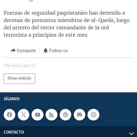
MULTIMEDIA
VENEZUELA
NICARAGUA
ECONOMÍA
Fuerzas de seguridad paquistaníes han detenido a
PROGRAMAS TV
BRASIL
ENTRETENIMIENTO Y CULTURA
VIDEOS
decenas de presuntos miembros de al-Qaeda, luego
del arresto del tercer comandante de la red
RADIO
TECNOLOGÍA
FOTOGRAFÍA
EL MUNDO AL DÍA
terrorista a principios de este mes.
DIRECT
DEPORTES
AUDIOS
FORO INTERAMERICANO
AVANCE INFORMATIVO
DOCUMENTALES DE LA VOA
CIENCIA Y SALUD
VISIÓN 360
AUDIONOTICIAS
Compartir
Follow us
LAS CLAVES
BUENOS DÍAS AMÉRICA
Learning English
This item is part of
PANORAMA
ESTADOS UNIDOS AL DÍA
Otras noticias
SÍGANOS
EL MUNDO AL DÍA [RADIO]
FORO [RADIO]
SÍGANOS
DEPORTIVO INTERNACIONAL
Idiomas
NOTA ECONÓMICA
ENTRETENIMIENTO
CONTACTO