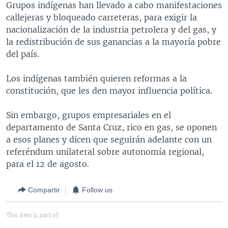
Grupos indígenas han llevado a cabo manifestaciones
MULTIMEDIA
VENEZUELA
NICARAGUA
ECONOMÍA
callejeras y bloqueado carreteras, para exigir la
PROGRAMAS TV
BRASIL
ENTRETENIMIENTO Y CULTURA
VIDEOS
nacionalización de la industria petrolera y del gas, y
la redistribución de sus ganancias a la mayoría pobre
RADIO
TECNOLOGÍA
FOTOGRAFÍA
EL MUNDO AL DÍA
del país.
DIRECT
DEPORTES
AUDIOS
FORO INTERAMERICANO
AVANCE INFORMATIVO
Los indígenas también quieren reformas a la
DOCUMENTALES DE LA VOA
CIENCIA Y SALUD
VISIÓN 360
AUDIONOTICIAS
constitución, que les den mayor influencia política.
LAS CLAVES
BUENOS DÍAS AMÉRICA
Learning English
Sin embargo, grupos empresariales en el
PANORAMA
ESTADOS UNIDOS AL DÍA
departamento de Santa Cruz, rico en gas, se oponen
SÍGANOS
EL MUNDO AL DÍA [RADIO]
a esos planes y dicen que seguirán adelante con un
referéndum unilateral sobre autonomía regional,
FORO [RADIO]
para el 12 de agosto.
DEPORTIVO INTERNACIONAL
Idiomas
Compartir
Follow us
NOTA ECONÓMICA
ENTRETENIMIENTO
This item is part of