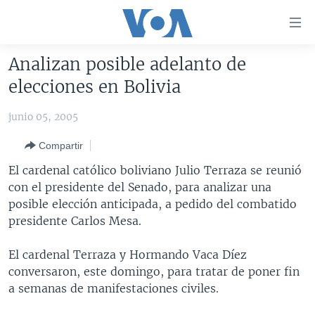
Enlaces
para
accesibilidad
Analizan posible adelanto de
Salte
AMÉRICA DEL NORTE
elecciones en Bolivia
al
ELECCIONES EEUU 2024
EEUU
contenido
junio 05, 2005
principal
VOA VERIFICA
MÉXICO
ELECCIONES EEUU
Salte
Compartir
AMÉRICA LATINA
HAITÍ
VOTO DIVIDIDO
VOA VERIFICA UCRANIA/RUSIA
al
El cardenal católico boliviano Julio Terraza se reunió
navegador
CHINA EN AMÉRICA LATINA
VOA VERIFICA INMIGRACIÓN
ARGENTINA
con el presidente del Senado, para analizar una
principal
CENTROAMÉRICA
VOA VERIFICA AMÉRICA LATINA
BOLIVIA
posible elección anticipada, a pedido del combatido
Salte
presidente Carlos Mesa.
a
OTRAS SECCIONES
COLOMBIA
COSTA RICA
búsqueda
ESPECIALES DE LA VOA
CHILE
EL SALVADOR
INMIGRACIÓN
El cardenal Terraza y Hormando Vaca Díez
conversaron, este domingo, para tratar de poner fin
LIBERTAD DE PRENSA
PERÚ
GUATEMALA
LIBERTAD DE PRENSA
a semanas de manifestaciones civiles.
UCRANIA
ECUADOR
HONDURAS
MUNDO