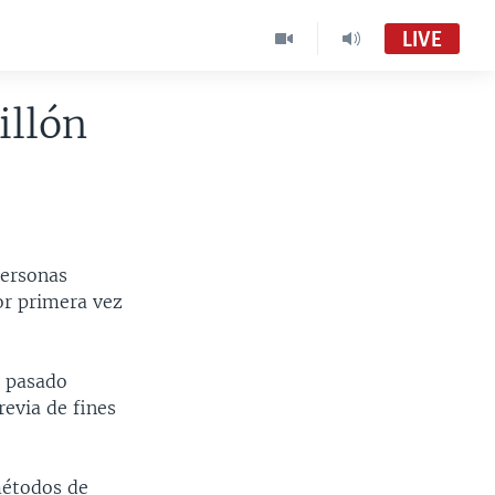
LIVE
illón
personas
por primera vez
o pasado
revia de fines
métodos de