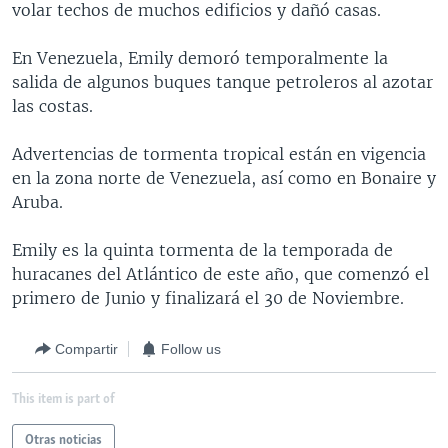
volar techos de muchos edificios y dañó casas.
MULTIMEDIA
VENEZUELA
NICARAGUA
ECONOMÍA
PROGRAMAS TV
BRASIL
ENTRETENIMIENTO Y CULTURA
VIDEOS
En Venezuela, Emily demoró temporalmente la
salida de algunos buques tanque petroleros al azotar
RADIO
TECNOLOGÍA
FOTOGRAFÍA
EL MUNDO AL DÍA
las costas.
DIRECT
DEPORTES
AUDIOS
FORO INTERAMERICANO
AVANCE INFORMATIVO
Advertencias de tormenta tropical están en vigencia
DOCUMENTALES DE LA VOA
CIENCIA Y SALUD
VISIÓN 360
AUDIONOTICIAS
en la zona norte de Venezuela, así como en Bonaire y
LAS CLAVES
BUENOS DÍAS AMÉRICA
Aruba.
Learning English
PANORAMA
ESTADOS UNIDOS AL DÍA
Emily es la quinta tormenta de la temporada de
SÍGANOS
EL MUNDO AL DÍA [RADIO]
huracanes del Atlántico de este año, que comenzó el
primero de Junio y finalizará el 30 de Noviembre.
FORO [RADIO]
DEPORTIVO INTERNACIONAL
Compartir
Follow us
Idiomas
NOTA ECONÓMICA
This item is part of
ENTRETENIMIENTO
Otras noticias