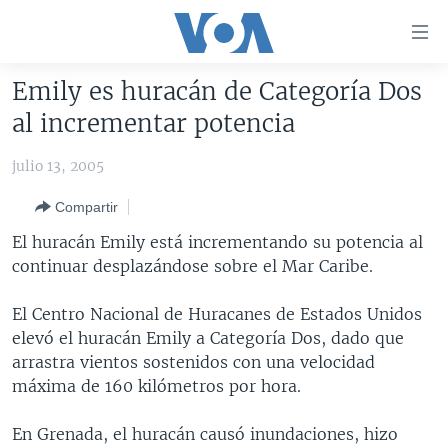
Enlaces
para
accesibilidad
Emily es huracán de Categoría Dos
Salte
AMÉRICA DEL NORTE
al incrementar potencia
al
ELECCIONES EEUU 2024
EEUU
contenido
julio 13, 2005
principal
VOA VERIFICA
MÉXICO
ELECCIONES EEUU
Salte
Compartir
AMÉRICA LATINA
HAITÍ
VOTO DIVIDIDO
VOA VERIFICA UCRANIA/RUSIA
al
El huracán Emily está incrementando su potencia al
navegador
CHINA EN AMÉRICA LATINA
VOA VERIFICA INMIGRACIÓN
ARGENTINA
continuar desplazándose sobre el Mar Caribe.
principal
CENTROAMÉRICA
VOA VERIFICA AMÉRICA LATINA
BOLIVIA
Salte
El Centro Nacional de Huracanes de Estados Unidos
a
OTRAS SECCIONES
COLOMBIA
COSTA RICA
elevó el huracán Emily a Categoría Dos, dado que
búsqueda
ESPECIALES DE LA VOA
CHILE
EL SALVADOR
INMIGRACIÓN
arrastra vientos sostenidos con una velocidad
máxima de 160 kilómetros por hora.
LIBERTAD DE PRENSA
PERÚ
GUATEMALA
LIBERTAD DE PRENSA
UCRANIA
ECUADOR
HONDURAS
MUNDO
En Grenada, el huracán causó inundaciones, hizo