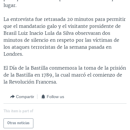
lugar.
MULTIMEDIA
VENEZUELA
NICARAGUA
ECONOMÍA
PROGRAMAS TV
BRASIL
ENTRETENIMIENTO Y CULTURA
VIDEOS
La entrevista fue retrasada 20 minutos para permitir
que el mandatario galo y el visitante presidente de
RADIO
TECNOLOGÍA
FOTOGRAFÍA
EL MUNDO AL DÍA
Brasil Luiz Inacio Lula da Silva observaran dos
DIRECT
DEPORTES
AUDIOS
FORO INTERAMERICANO
AVANCE INFORMATIVO
minutos de silencio en respeto por las víctimas de
los ataques terroristas de la semana pasada en
DOCUMENTALES DE LA VOA
CIENCIA Y SALUD
VISIÓN 360
AUDIONOTICIAS
Londres.
LAS CLAVES
BUENOS DÍAS AMÉRICA
Learning English
El Día de la Bastilla conmemora la toma de la prisión
PANORAMA
ESTADOS UNIDOS AL DÍA
de la Bastilla en 1789, la cual marcó el comienzo de
SÍGANOS
EL MUNDO AL DÍA [RADIO]
la Revolución Francesa.
FORO [RADIO]
Compartir
Follow us
DEPORTIVO INTERNACIONAL
Idiomas
NOTA ECONÓMICA
This item is part of
ENTRETENIMIENTO
Otras noticias