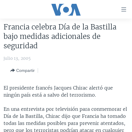
Enlaces
para
accesibilidad
Francia celebra Día de la Bastilla
Salte
AMÉRICA DEL NORTE
bajo medidas adicionales de
al
ELECCIONES EEUU 2024
EEUU
seguridad
contenido
principal
VOA VERIFICA
MÉXICO
ELECCIONES EEUU
julio 13, 2005
Salte
AMÉRICA LATINA
HAITÍ
VOTO DIVIDIDO
VOA VERIFICA UCRANIA/RUSIA
al
Compartir
navegador
CHINA EN AMÉRICA LATINA
VOA VERIFICA INMIGRACIÓN
ARGENTINA
principal
CENTROAMÉRICA
VOA VERIFICA AMÉRICA LATINA
BOLIVIA
El presidente francés Jacques Chirac alertó que
Salte
ningún país está a salvo del terrorismo.
a
OTRAS SECCIONES
COLOMBIA
COSTA RICA
búsqueda
ESPECIALES DE LA VOA
CHILE
EL SALVADOR
INMIGRACIÓN
En una entrevista por televisión para conmemorar el
Día de la Bastilla, Chirac dijo que Francia ha tomado
LIBERTAD DE PRENSA
PERÚ
GUATEMALA
LIBERTAD DE PRENSA
todas las medidas posibles para prevenir atentados,
UCRANIA
ECUADOR
HONDURAS
MUNDO
pero que los terroristas podrían atacar en cualquier