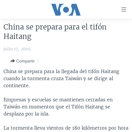
Enlaces
para
accesibilidad
China se prepara para el tifón
Salte
AMÉRICA DEL NORTE
Haitang
al
ELECCIONES EEUU 2024
EEUU
contenido
julio 17, 2005
principal
VOA VERIFICA
MÉXICO
ELECCIONES EEUU
Salte
Compartir
AMÉRICA LATINA
HAITÍ
VOTO DIVIDIDO
VOA VERIFICA UCRANIA/RUSIA
al
China se prepara para la llegada del tifón Haitang
navegador
CHINA EN AMÉRICA LATINA
VOA VERIFICA INMIGRACIÓN
ARGENTINA
cuando la tormenta cruza Taiwán y se dirige al
principal
CENTROAMÉRICA
VOA VERIFICA AMÉRICA LATINA
BOLIVIA
continente.
Salte
a
OTRAS SECCIONES
COLOMBIA
COSTA RICA
Empresas y escuelas se mantienen cerradas en
búsqueda
ESPECIALES DE LA VOA
CHILE
EL SALVADOR
INMIGRACIÓN
Taiwán en momentos que el Tifón Haitang se
desplaza por la isla.
LIBERTAD DE PRENSA
PERÚ
GUATEMALA
LIBERTAD DE PRENSA
UCRANIA
ECUADOR
HONDURAS
MUNDO
La tormenta lleva vientos de 180 kilómetros por hora