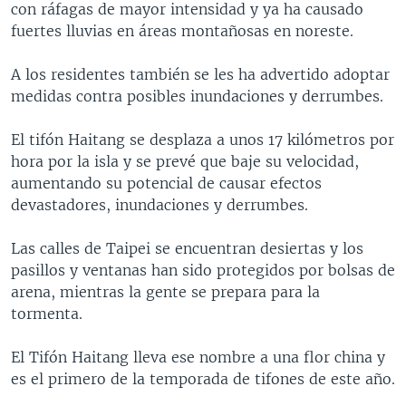
con ráfagas de mayor intensidad y ya ha causado
MULTIMEDIA
VENEZUELA
NICARAGUA
ECONOMÍA
fuertes lluvias en áreas montañosas en noreste.
PROGRAMAS TV
BRASIL
ENTRETENIMIENTO Y CULTURA
VIDEOS
A los residentes también se les ha advertido adoptar
RADIO
TECNOLOGÍA
FOTOGRAFÍA
EL MUNDO AL DÍA
medidas contra posibles inundaciones y derrumbes.
DIRECT
DEPORTES
AUDIOS
FORO INTERAMERICANO
AVANCE INFORMATIVO
El tifón Haitang se desplaza a unos 17 kilómetros por
DOCUMENTALES DE LA VOA
CIENCIA Y SALUD
VISIÓN 360
AUDIONOTICIAS
hora por la isla y se prevé que baje su velocidad,
LAS CLAVES
BUENOS DÍAS AMÉRICA
aumentando su potencial de causar efectos
Learning English
devastadores, inundaciones y derrumbes.
PANORAMA
ESTADOS UNIDOS AL DÍA
SÍGANOS
EL MUNDO AL DÍA [RADIO]
Las calles de Taipei se encuentran desiertas y los
pasillos y ventanas han sido protegidos por bolsas de
FORO [RADIO]
arena, mientras la gente se prepara para la
DEPORTIVO INTERNACIONAL
tormenta.
Idiomas
NOTA ECONÓMICA
El Tifón Haitang lleva ese nombre a una flor china y
ENTRETENIMIENTO
es el primero de la temporada de tifones de este año.