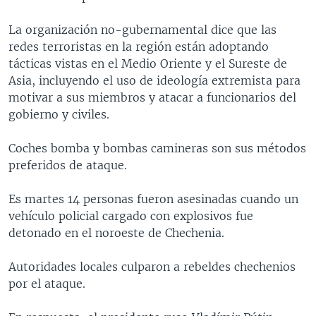
MULTIMEDIA
VENEZUELA
NICARAGUA
ECONOMÍA
La organización no-gubernamental dice que las
PROGRAMAS TV
BRASIL
ENTRETENIMIENTO Y CULTURA
VIDEOS
redes terroristas en la región están adoptando
tácticas vistas en el Medio Oriente y el Sureste de
RADIO
TECNOLOGÍA
FOTOGRAFÍA
EL MUNDO AL DÍA
Asia, incluyendo el uso de ideología extremista para
DIRECT
DEPORTES
AUDIOS
FORO INTERAMERICANO
AVANCE INFORMATIVO
motivar a sus miembros y atacar a funcionarios del
gobierno y civiles.
DOCUMENTALES DE LA VOA
CIENCIA Y SALUD
VISIÓN 360
AUDIONOTICIAS
LAS CLAVES
BUENOS DÍAS AMÉRICA
Coches bomba y bombas camineras son sus métodos
Learning English
preferidos de ataque.
PANORAMA
ESTADOS UNIDOS AL DÍA
SÍGANOS
EL MUNDO AL DÍA [RADIO]
Es martes 14 personas fueron asesinadas cuando un
vehículo policial cargado con explosivos fue
FORO [RADIO]
detonado en el noroeste de Chechenia.
DEPORTIVO INTERNACIONAL
Idiomas
Autoridades locales culparon a rebeldes chechenios
NOTA ECONÓMICA
por el ataque.
ENTRETENIMIENTO