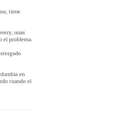
ma, tiene
overy, unas
o el problema.
ostergado
Columbia en
ordo cuando el