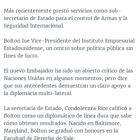
MULTIMEDIA
VENEZUELA
NICARAGUA
ECONOMÍA
Más recientemente prestó servicios como sub-
PROGRAMAS TV
BRASIL
ENTRETENIMIENTO Y CULTURA
VIDEOS
secretario de Estado para el control de Armas y la
Seguridad Internacional.
RADIO
TECNOLOGÍA
FOTOGRAFÍA
EL MUNDO AL DÍA
DIRECT
DEPORTES
AUDIOS
FORO INTERAMERICANO
AVANCE INFORMATIVO
Bolton fue Vice-Presidente del Instituto Empresarial
Estadounidense, un centro sobre política pública sin
DOCUMENTALES DE LA VOA
CIENCIA Y SALUD
VISIÓN 360
AUDIONOTICIAS
fines de lucro.
LAS CLAVES
BUENOS DÍAS AMÉRICA
Learning English
El nuevo Embajador ha sido un abierto crítico de las
PANORAMA
ESTADOS UNIDOS AL DÍA
Naciones Unidas en algunos momentos, pero dice
SÍGANOS
EL MUNDO AL DÍA [RADIO]
que sus antecedentes demuestran un claro apoyo a
la diplomacia multi-lateral.
FORO [RADIO]
DEPORTIVO INTERNACIONAL
La secretaria de Estado, Condoleezza Rice calificó a
Idiomas
Bolton como un diplomático de línea dura que sabe
NOTA ECONÓMICA
cómo obtener resultados. Nacido en Baltimore,
ENTRETENIMIENTO
Maryland, Bolton se graduó con honores en la
Facultad de Derecho de Yale.