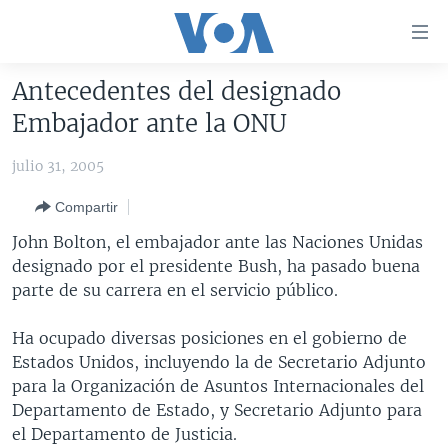
Enlaces
para
accesibilidad
Antecedentes del designado
Salte
AMÉRICA DEL NORTE
Embajador ante la ONU
al
ELECCIONES EEUU 2024
EEUU
contenido
julio 31, 2005
principal
VOA VERIFICA
MÉXICO
ELECCIONES EEUU
Salte
Compartir
AMÉRICA LATINA
HAITÍ
VOTO DIVIDIDO
VOA VERIFICA UCRANIA/RUSIA
al
John Bolton, el embajador ante las Naciones Unidas
navegador
CHINA EN AMÉRICA LATINA
VOA VERIFICA INMIGRACIÓN
ARGENTINA
designado por el presidente Bush, ha pasado buena
principal
CENTROAMÉRICA
VOA VERIFICA AMÉRICA LATINA
BOLIVIA
parte de su carrera en el servicio público.
Salte
a
OTRAS SECCIONES
COLOMBIA
COSTA RICA
Ha ocupado diversas posiciones en el gobierno de
búsqueda
ESPECIALES DE LA VOA
CHILE
EL SALVADOR
INMIGRACIÓN
Estados Unidos, incluyendo la de Secretario Adjunto
para la Organización de Asuntos Internacionales del
LIBERTAD DE PRENSA
PERÚ
GUATEMALA
LIBERTAD DE PRENSA
Departamento de Estado, y Secretario Adjunto para
UCRANIA
ECUADOR
HONDURAS
MUNDO
el Departamento de Justicia.