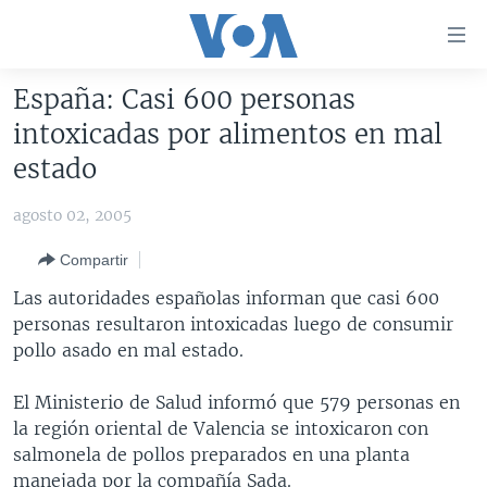
Enlaces
para
accesibilidad
España: Casi 600 personas
Salte
AMÉRICA DEL NORTE
intoxicadas por alimentos en mal
al
ELECCIONES EEUU 2024
EEUU
estado
contenido
principal
VOA VERIFICA
MÉXICO
ELECCIONES EEUU
agosto 02, 2005
Salte
AMÉRICA LATINA
HAITÍ
VOTO DIVIDIDO
VOA VERIFICA UCRANIA/RUSIA
al
Compartir
navegador
CHINA EN AMÉRICA LATINA
VOA VERIFICA INMIGRACIÓN
ARGENTINA
Las autoridades españolas informan que casi 600
principal
CENTROAMÉRICA
VOA VERIFICA AMÉRICA LATINA
BOLIVIA
personas resultaron intoxicadas luego de consumir
Salte
pollo asado en mal estado.
a
OTRAS SECCIONES
COLOMBIA
COSTA RICA
búsqueda
ESPECIALES DE LA VOA
CHILE
EL SALVADOR
INMIGRACIÓN
El Ministerio de Salud informó que 579 personas en
la región oriental de Valencia se intoxicaron con
LIBERTAD DE PRENSA
PERÚ
GUATEMALA
LIBERTAD DE PRENSA
salmonela de pollos preparados en una planta
UCRANIA
ECUADOR
HONDURAS
MUNDO
manejada por la compañía Sada.