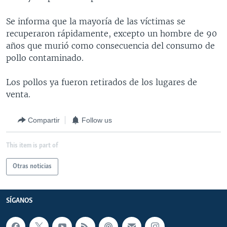
MULTIMEDIA
VENEZUELA
NICARAGUA
ECONOMÍA
Se informa que la mayoría de las víctimas se
PROGRAMAS TV
BRASIL
ENTRETENIMIENTO Y CULTURA
VIDEOS
recuperaron rápidamente, excepto un hombre de 90
años que murió como consecuencia del consumo de
RADIO
TECNOLOGÍA
FOTOGRAFÍA
EL MUNDO AL DÍA
pollo contaminado.
DIRECT
DEPORTES
AUDIOS
FORO INTERAMERICANO
AVANCE INFORMATIVO
Los pollos ya fueron retirados de los lugares de
DOCUMENTALES DE LA VOA
CIENCIA Y SALUD
VISIÓN 360
AUDIONOTICIAS
venta.
LAS CLAVES
BUENOS DÍAS AMÉRICA
Learning English
PANORAMA
ESTADOS UNIDOS AL DÍA
Compartir
Follow us
SÍGANOS
EL MUNDO AL DÍA [RADIO]
This item is part of
FORO [RADIO]
Otras noticias
DEPORTIVO INTERNACIONAL
Idiomas
NOTA ECONÓMICA
SÍGANOS
ENTRETENIMIENTO