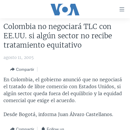
Enlaces
para
accesibilidad
Colombia no negociará TLC con
Salte
AMÉRICA DEL NORTE
EE.UU. si algún sector no recibe
al
ELECCIONES EEUU 2024
EEUU
tratamiento equitativo
contenido
principal
VOA VERIFICA
MÉXICO
ELECCIONES EEUU
agosto 11, 2005
Salte
AMÉRICA LATINA
HAITÍ
VOTO DIVIDIDO
VOA VERIFICA UCRANIA/RUSIA
al
Compartir
navegador
CHINA EN AMÉRICA LATINA
VOA VERIFICA INMIGRACIÓN
ARGENTINA
En Colombia, el gobierno anunció que no negociará
principal
CENTROAMÉRICA
VOA VERIFICA AMÉRICA LATINA
BOLIVIA
el tratado de libre comercio con Estados Unidos, si
Salte
algún sector queda fuera del equilibrio y la equidad
a
OTRAS SECCIONES
COLOMBIA
COSTA RICA
comercial que exige el acuerdo.
búsqueda
ESPECIALES DE LA VOA
CHILE
EL SALVADOR
INMIGRACIÓN
Desde Bogotá, informa Juan Álvaro Castellanos.
LIBERTAD DE PRENSA
PERÚ
GUATEMALA
LIBERTAD DE PRENSA
UCRANIA
ECUADOR
HONDURAS
MUNDO
Compartir
Follow us