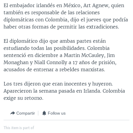
El embajador irlandés en México, Art Agnew, quien
MULTIMEDIA
VENEZUELA
NICARAGUA
ECONOMÍA
también es responsable de las relaciones
PROGRAMAS TV
BRASIL
ENTRETENIMIENTO Y CULTURA
VIDEOS
diplomáticas con Colombia, dijo el jueves que podría
haber otras formas de permitir las extradiciones.
RADIO
TECNOLOGÍA
FOTOGRAFÍA
EL MUNDO AL DÍA
DIRECT
DEPORTES
AUDIOS
FORO INTERAMERICANO
AVANCE INFORMATIVO
El diplomático dijo que ambas partes están
estudiando todas las posibilidades. Colombia
DOCUMENTALES DE LA VOA
CIENCIA Y SALUD
VISIÓN 360
AUDIONOTICIAS
sentenció en diciembre a Martin McCauley, Jim
LAS CLAVES
BUENOS DÍAS AMÉRICA
Monaghan y Niall Connolly a 17 años de prisión,
Learning English
acusados de entrenar a rebeldes marxistas.
PANORAMA
ESTADOS UNIDOS AL DÍA
SÍGANOS
EL MUNDO AL DÍA [RADIO]
Los tres dijeron que eran inocentes y huyeron.
Aparecieron la semana pasada en Irlanda. Colombia
FORO [RADIO]
exige su retorno.
DEPORTIVO INTERNACIONAL
Idiomas
NOTA ECONÓMICA
Compartir
Follow us
ENTRETENIMIENTO
This item is part of