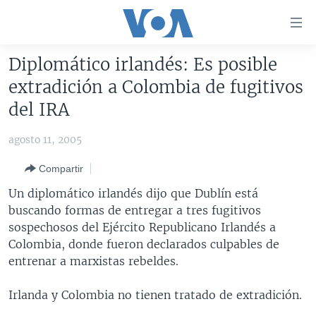
Enlaces
para
accesibilidad
Diplomático irlandés: Es posible
Salte
AMÉRICA DEL NORTE
extradición a Colombia de fugitivos
al
ELECCIONES EEUU 2024
EEUU
del IRA
contenido
principal
VOA VERIFICA
MÉXICO
ELECCIONES EEUU
agosto 11, 2005
Salte
AMÉRICA LATINA
HAITÍ
VOTO DIVIDIDO
VOA VERIFICA UCRANIA/RUSIA
al
Compartir
navegador
CHINA EN AMÉRICA LATINA
VOA VERIFICA INMIGRACIÓN
ARGENTINA
Un diplomático irlandés dijo que Dublín está
principal
CENTROAMÉRICA
VOA VERIFICA AMÉRICA LATINA
BOLIVIA
buscando formas de entregar a tres fugitivos
Salte
sospechosos del Ejército Republicano Irlandés a
a
OTRAS SECCIONES
COLOMBIA
COSTA RICA
Colombia, donde fueron declarados culpables de
búsqueda
ESPECIALES DE LA VOA
CHILE
EL SALVADOR
INMIGRACIÓN
entrenar a marxistas rebeldes.
LIBERTAD DE PRENSA
PERÚ
GUATEMALA
LIBERTAD DE PRENSA
Irlanda y Colombia no tienen tratado de extradición.
UCRANIA
ECUADOR
HONDURAS
MUNDO