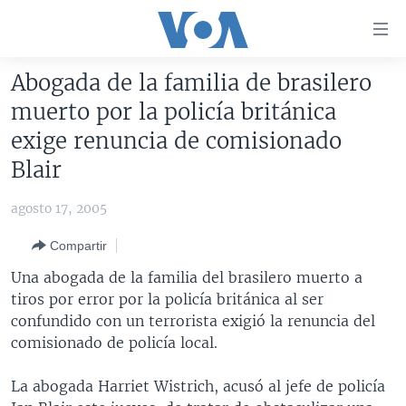
Enlaces
para
accesibilidad
Abogada de la familia de brasilero
Salte
AMÉRICA DEL NORTE
muerto por la policía británica
al
ELECCIONES EEUU 2024
EEUU
exige renuncia de comisionado
contenido
principal
VOA VERIFICA
MÉXICO
ELECCIONES EEUU
Blair
Salte
AMÉRICA LATINA
HAITÍ
VOTO DIVIDIDO
VOA VERIFICA UCRANIA/RUSIA
al
agosto 17, 2005
navegador
CHINA EN AMÉRICA LATINA
VOA VERIFICA INMIGRACIÓN
ARGENTINA
Compartir
principal
CENTROAMÉRICA
VOA VERIFICA AMÉRICA LATINA
BOLIVIA
Salte
Una abogada de la familia del brasilero muerto a
a
OTRAS SECCIONES
COLOMBIA
COSTA RICA
tiros por error por la policía británica al ser
búsqueda
confundido con un terrorista exigió la renuncia del
ESPECIALES DE LA VOA
CHILE
EL SALVADOR
INMIGRACIÓN
comisionado de policía local.
LIBERTAD DE PRENSA
PERÚ
GUATEMALA
LIBERTAD DE PRENSA
La abogada Harriet Wistrich, acusó al jefe de policía
UCRANIA
ECUADOR
HONDURAS
MUNDO