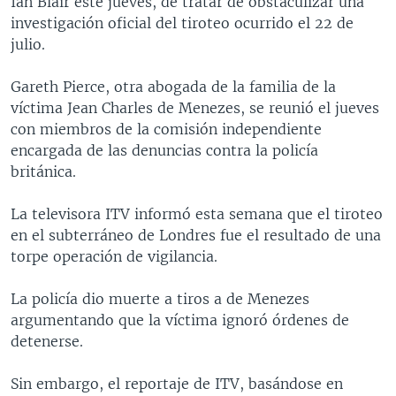
Ian Blair este jueves, de tratar de obstaculizar una
MULTIMEDIA
VENEZUELA
NICARAGUA
ECONOMÍA
investigación oficial del tiroteo ocurrido el 22 de
julio.
PROGRAMAS TV
BRASIL
ENTRETENIMIENTO Y CULTURA
VIDEOS
RADIO
TECNOLOGÍA
FOTOGRAFÍA
EL MUNDO AL DÍA
Gareth Pierce, otra abogada de la familia de la
víctima Jean Charles de Menezes, se reunió el jueves
DIRECT
DEPORTES
AUDIOS
FORO INTERAMERICANO
AVANCE INFORMATIVO
con miembros de la comisión independiente
DOCUMENTALES DE LA VOA
CIENCIA Y SALUD
VISIÓN 360
AUDIONOTICIAS
encargada de las denuncias contra la policía
británica.
LAS CLAVES
BUENOS DÍAS AMÉRICA
Learning English
PANORAMA
ESTADOS UNIDOS AL DÍA
La televisora ITV informó esta semana que el tiroteo
en el subterráneo de Londres fue el resultado de una
SÍGANOS
EL MUNDO AL DÍA [RADIO]
torpe operación de vigilancia.
FORO [RADIO]
La policía dio muerte a tiros a de Menezes
DEPORTIVO INTERNACIONAL
argumentando que la víctima ignoró órdenes de
Idiomas
NOTA ECONÓMICA
detenerse.
ENTRETENIMIENTO
Sin embargo, el reportaje de ITV, basándose en